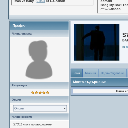
Man vs Baby -
01x04
от
С.Славов
domani
Bang My Box: The
от
С. Славов
Профил
S
Лична снимка
БА
Теми
Мнения
Подпис/signature
Моето съдържание
Репутация
Няма к
Опции
Опции
Лично резюме
S73L1 няма лично резюме.