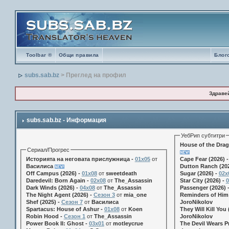
Toolbar ®
Общи правила
Блог
subs.sab.bz
> Преглед на профил
Здраве
subs.sab.bz - Информация
УебРип субтитри
House of the Drag
Сериал/Прогрес
Историята на неговата прислужница -
01х05
от
Cape Fear (2026) 
Василиса
Dutton Ranch (202
Off Campus (2026) -
01x08
от
sweetdeath
Sugar (2026) -
02x
Daredevil: Born Again -
02x08
от
The_Assassin
Star City (2026) -
0
Dark Winds (2026) -
04x08
от
The_Assassin
Passenger (2026) 
The Night Agent (2026) -
Сезон 3
от
mia_one
Reminders of Him 
Shef (2025) -
Сезон 7
от
Василиса
JoroNikolov
Spartacus: House of Ashur -
01x08
от
Koen
They Will Kill You 
Robin Hood -
Сезон 1
от
The_Assassin
JoroNikolov
Power Book II: Ghost -
03x01
от
motleycrue
The Devil Wears Pr