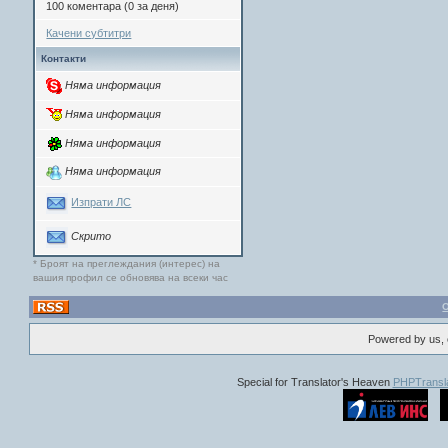
100 коментара (0 за деня)
Качени субтитри
Контакти
Няма информация
Няма информация
Няма информация
Няма информация
Изпрати ЛС
Скрито
* Броят на преглеждания (интерес) на
вашия профил се обновява на всеки час
Powered by us, 
Special for Translator's Heaven
PHPTransla