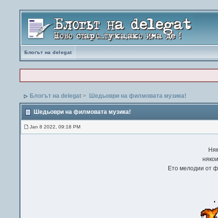
Блогът на delegat
Блогът на delegat
>
Шедьоври на филмовата музика!
Шедьоври на филмовата музика!
Jan 8 2022, 09:18 PM
Ням
някои
Ето мелодии от ф