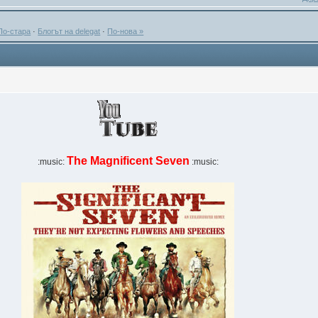
По-стара
·
Блогът на delegat
·
По-нова »
The Magnificent Seven
:music:
:music: