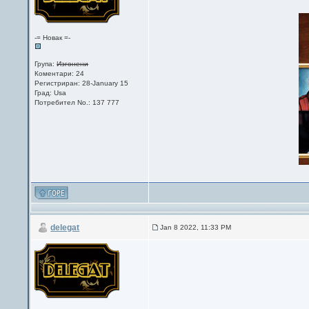
-= Новак =-
Група:
Изгонени
Коментари: 24
Регистриран: 28-January 15
Град: Usa
Потребител No.: 137 777
delegat
Jan 8 2022, 11:33 PM