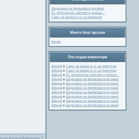
Шедьоври на филмовата музика!
01. Интересни сайтове в помощ...
Само за малко и то за приятели
Моите блог връзки
Архив
Последни коментари
delegat
в
Само за малко и то за приятели
delegat
в
Само за малко и то за приятели
delegat
в
01. Интересни сайтове в помощ...
delegat
в
Шедьоври на филмовата музика!
delegat
в
Шедьоври на филмовата музика!
delegat
в
Шедьоври на филмовата музика!
delegat
в
Шедьоври на филмовата музика!
delegat
в
Шедьоври на филмовата музика!
delegat
в
Шедьоври на филмовата музика!
delegat
в
Шедьоври на филмовата музика!
ектна връзка
|
Коментари: 7