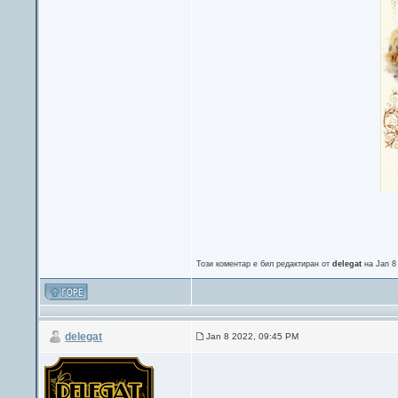
Този коментар е бил редактиран от
delegat
на Jan 8
delegat
Jan 8 2022, 09:45 PM