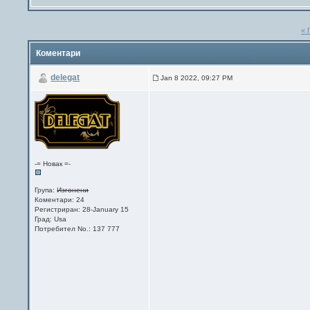
« 
Коментари
delegat
Jan 8 2022, 09:27 PM
-= Новак =-
Група:
Изгонени
Коментари: 24
Регистриран: 28-January 15
Град: Usa
Потребител No.: 137 777