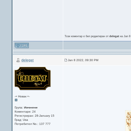
Този коментар е бил редактиран от
delegat
на Jan 8
delegat
Jan 8 2022, 09:30 PM
-= Новак =-
Група:
Изгонени
Коментари: 24
Регистриран: 28-January 15
Град: Usa
Потребител No.: 137 777