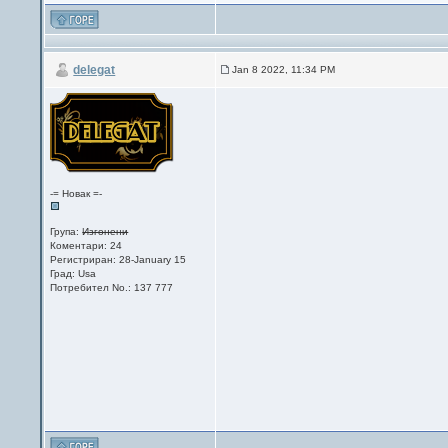
delegat
Jan 8 2022, 11:34 PM
-= Новак =-
Група:
Изгонени
Коментари: 24
Регистриран: 28-January 15
Град: Usa
Потребител No.: 137 777