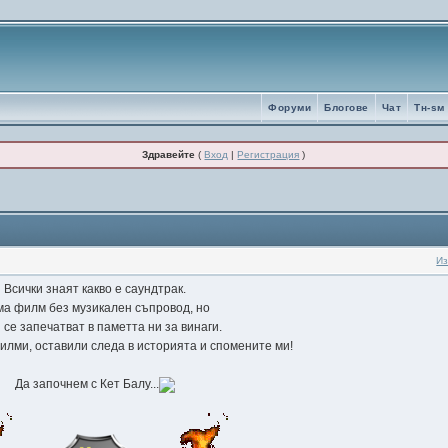
Форуми
Блогове
Чат
Tн-sм
Здравейте
(
Вход
|
Регистрация
)
Из
Всички знаят какво е саундтрак.
а филм без музикален съпровод, но
 се запечатват в паметта ни за винаги.
илми, оставили следа в историята и спомените ми!
Да започнем с Кет Балу...