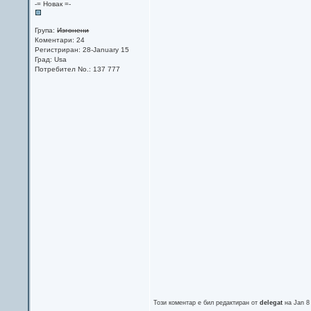
-= Новак =-
Група:
Изгонени
Коментари: 24
Регистриран: 28-January 15
Град: Usa
Потребител No.: 137 777
Този коментар е бил редактиран от
delegat
на Jan 8