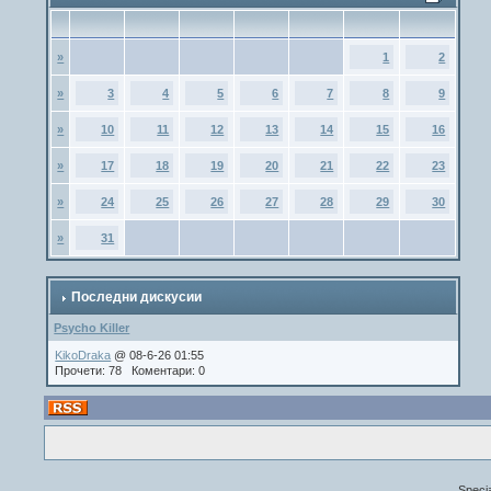
»
1
2
»
3
4
5
6
7
8
9
»
10
11
12
13
14
15
16
»
17
18
19
20
21
22
23
»
24
25
26
27
28
29
30
»
31
Последни дискусии
Psycho Killer
KikoDraka
@ 08-6-26 01:55
Прочети: 78 Коментари: 0
Speci