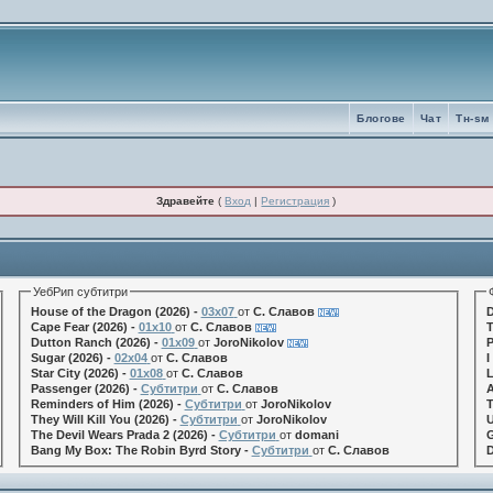
Блогове
Чат
Tн-sм
Здравейте
(
Вход
|
Регистрация
)
УебРип субтитри
House of the Dragon (2026) -
03x07
от
С. Славов
D
Cape Fear (2026) -
01x10
от
С. Славов
T
Dutton Ranch (2026) -
01x09
от
JoroNikolov
P
Sugar (2026) -
02x04
от
С. Славов
I
Star City (2026) -
01x08
от
С. Славов
L
Passenger (2026) -
Субтитри
от
С. Славов
A
Reminders of Him (2026) -
Субтитри
от
JoroNikolov
T
They Will Kill You (2026) -
Субтитри
от
JoroNikolov
U
The Devil Wears Prada 2 (2026) -
Субтитри
от
domani
G
Bang My Box: The Robin Byrd Story -
Субтитри
от
С. Славов
D