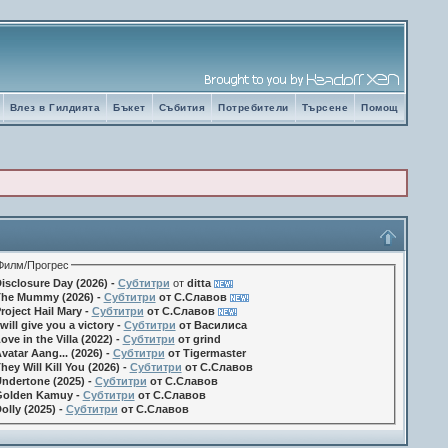
Влез в Гилдията
Бъкет
Събития
Потребители
Търсене
Помощ
Филм/Прогрес
isclosure Day (2026) -
Субтитри
от
ditta
he Mummy (2026) -
Субтитри
от С.Славов
roject Hail Mary -
Субтитри
от С.Славов
 will give you a victory -
Субтитри
от Василиса
ove in the Villa (2022) -
Субтитри
от grind
vatar Aang... (2026) -
Субтитри
от Tigermaster
hey Will Kill You (2026) -
Субтитри
от С.Славов
ndertone (2025) -
Субтитри
от С.Славов
olden Kamuy -
Субтитри
от С.Славов
olly (2025) -
Субтитри
от С.Славов