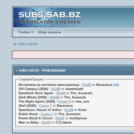
Toolbar ®
Общи правила
subs.sab.bz
subs.sab.bz - Информация
Сериал/Прогрес
Историята на неговата прислужница -
01х05
от
Василиса
Off Campus (2026) -
01x08
от
sweetdeath
Daredevil: Born Again -
02x08
от
The_Assassin
Dark Winds (2026) -
04x08
от
The_Assassin
The Night Agent (2026) -
Сезон 3
от
mia_one
Shef (2025) -
Сезон 7
от
Василиса
Spartacus: House of Ashur -
01x08
от
Koen
Robin Hood -
Сезон 1
от
The_Assassin
Power Book II: Ghost -
03x01
от
motleycrue
Man vs Baby -
01x04
от
С.Славов