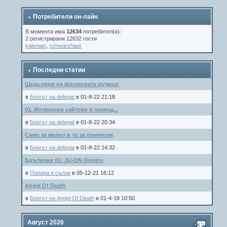
Потребители он-лайн
В момента има
12634
потребител(и):
2 регистрирани 12632 гости
kaloman
,
schwarzhaut
Последни статии
Шедьоври на филмовата музика!
в
Блогът на delegat
в 01-8-22 21:18
01. Интересни сайтове в помощ...
в
Блогът на delegat
в 01-8-22 20:34
Само за малко и то за приятели
в
Блогът на delegat
в 01-8-22 14:32
Брътвежи #1: JU-ON Origins
в
Попара и сълзи
в 05-12-21 16:12
Angel Of Death
в
Блогът на Angel Of Death
в 01-4-18 10:50
Август 2026