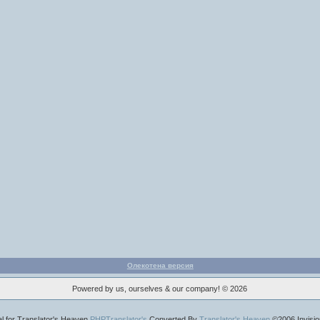
Олекотена версия
Powered by us, ourselves & our company! © 2026
al for Translator's Heaven
PHPTranslator's
Converted By
Translator's Heaven
©2006 Invisi