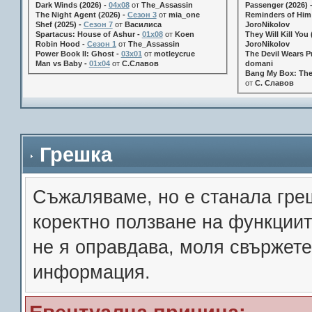
Dark Winds (2026) -
04x08
от
The_Assassin
Passenger (2026) 
The Night Agent (2026) -
Сезон 3
от
mia_one
Reminders of Him 
Shef (2025) -
Сезон 7
от
Василиса
JoroNikolov
Spartacus: House of Ashur -
01x08
от
Koen
They Will Kill You 
Robin Hood -
Сезон 1
от
The_Assassin
JoroNikolov
Power Book II: Ghost -
03x01
от
motleycrue
The Devil Wears Pr
Man vs Baby -
01x04
от
С.Славов
domani
Bang My Box: The
от
С. Славов
Грешка
Съжалявамe, но е станала гре
коректно ползване на функции
не я оправдава, моля свържете
информация.