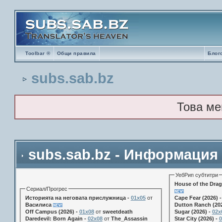
Toolbar ®
Общи правила
Блог
subs.sab.bz
Това ме
subs.sab.bz - Информация
УебРип субтитри
House of the Drag
Сериал/Прогрес
Историята на неговата прислужница -
01х05
от
Cape Fear (2026) 
Василиса
Dutton Ranch (202
Off Campus (2026) -
01x08
от
sweetdeath
Sugar (2026) -
02x
Daredevil: Born Again -
02x08
от
The_Assassin
Star City (2026) -
0