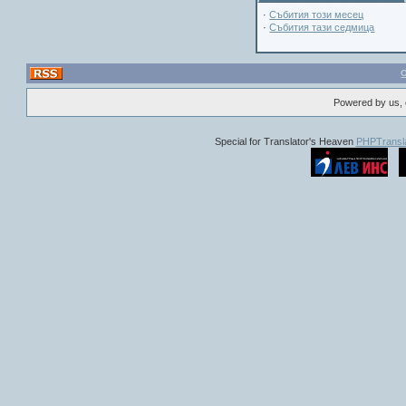
·
Събития този месец
·
Събития тази седмица
Powered by us, 
Special for Translator's Heaven
PHPTransla