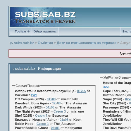
Toolbar ®
Общи правила
Блог
subs.sab.bz
>
Събития
>
Дати на излъчванията на сериали
> Авгус
Здраве
subs.sab.bz - Информация
УебРип субтитри
House of the Drag
Сериал/Прогрес
Историята на неговата прислужница -
01х05
от
Cape Fear (2026) 
Василиса
Dutton Ranch (202
Off Campus (2026) -
01x08
от
sweetdeath
Sugar (2026) -
02x
Daredevil: Born Again -
02x08
от
The_Assassin
Star City (2026) -
0
Dark Winds (2026) -
04x08
от
The_Assassin
Passenger (2026) 
The Night Agent (2026) -
Сезон 3
от
mia_one
Reminders of Him 
Shef (2025) -
Сезон 7
от
Василиса
JoroNikolov
Spartacus: House of Ashur -
01x08
от
Koen
They Will Kill You 
Robin Hood -
Сезон 1
от
The_Assassin
JoroNikolov
Power Book II: Ghost -
03x01
от
motleycrue
The Devil Wears Pr