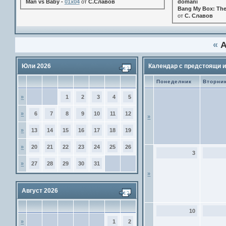
Man vs Baby -
01x04
от
С.Славов
domani
Bang My Box: The
от
С. Славов
«
А
Юли 2026
Календар с предстоящи 
Понеделник
Вторни
»
1
2
3
4
5
»
6
7
8
9
10
11
12
»
»
13
14
15
16
17
18
19
»
20
21
22
23
24
25
26
3
»
27
28
29
30
31
»
Август 2026
10
»
1
2