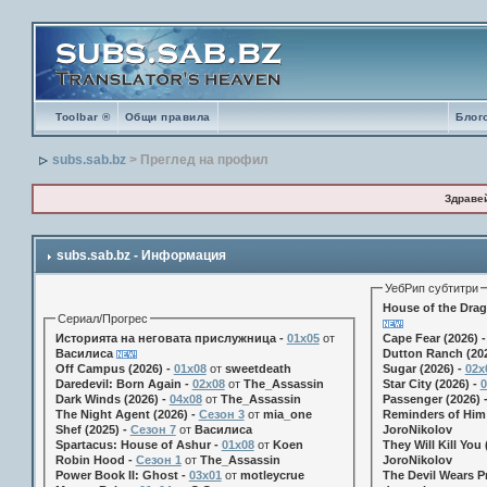
Toolbar ®
Общи правила
Блог
subs.sab.bz
> Преглед на профил
Здраве
subs.sab.bz - Информация
УебРип субтитри
House of the Drag
Сериал/Прогрес
Историята на неговата прислужница -
01х05
от
Cape Fear (2026) 
Василиса
Dutton Ranch (202
Off Campus (2026) -
01x08
от
sweetdeath
Sugar (2026) -
02x
Daredevil: Born Again -
02x08
от
The_Assassin
Star City (2026) -
0
Dark Winds (2026) -
04x08
от
The_Assassin
Passenger (2026) 
The Night Agent (2026) -
Сезон 3
от
mia_one
Reminders of Him 
Shef (2025) -
Сезон 7
от
Василиса
JoroNikolov
Spartacus: House of Ashur -
01x08
от
Koen
They Will Kill You 
Robin Hood -
Сезон 1
от
The_Assassin
JoroNikolov
Power Book II: Ghost -
03x01
от
motleycrue
The Devil Wears Pr