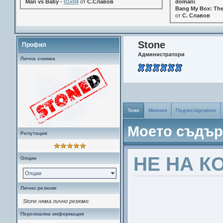
Man vs Baby -
01x04
от
С.Славов
domani
Bang My Box: The
от
С. Славов
Stone
Профил
Администратори
Лична снимка
Теми
Мнения
Подпис/signature
Моето съдъ
Репутация
НЕ НА К
Опции
Опции
Лично резюме
Stone няма лично резюме.
Персонална информация