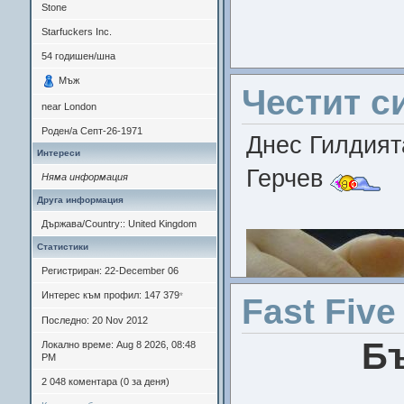
Stone
Starfuckers Inc.
54
годишен/шна
Мъж
Честит с
near London
Роден/а
Септ-26-1971
Днес Гилдият
Интереси
Герчев
Няма информация
Друга информация
Много тихо и 
Държава/Country:: United Kingdom
Статистики
май успяват .
Регистриран: 22-December 06
Интерес към профил: 147 379
*
Fast Five
Последно: 20 Nov 2012
На 26 януари
Бъ
Локално време: Aug 8 2026, 08:48
подписали тъ
PM
2 048 коментара (0 за деня)
фалшифициран