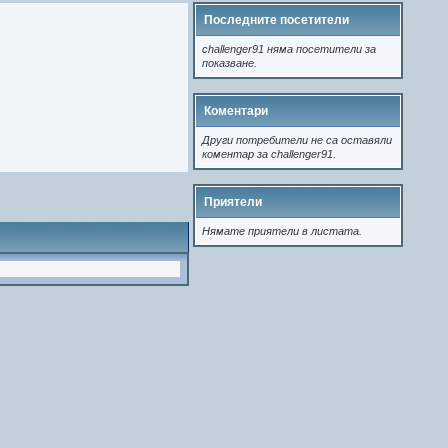
Последните посетители
challenger91 няма посетители за
показване.
Коментари
Други потребители не са оставяли
коментар за challenger91.
Приятели
Нямате приятели в листата.