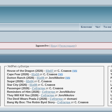
Блогове
Чат
Tн-sм
Здравейте
(
Вход
|
Регистрация
)
УебРип субтитри
House of the Dragon (2026) -
03x07
от
С. Славов
D
Cape Fear (2026) -
01x10
от
С. Славов
T
Dutton Ranch (2026) -
01x09
от
JoroNikolov
P
Sugar (2026) -
02x04
от
С. Славов
I
Star City (2026) -
01x08
от
С. Славов
L
Passenger (2026) -
Субтитри
от
С. Славов
A
Reminders of Him (2026) -
Субтитри
от
JoroNikolov
T
They Will Kill You (2026) -
Субтитри
от
JoroNikolov
U
The Devil Wears Prada 2 (2026) -
Субтитри
от
domani
G
Bang My Box: The Robin Byrd Story -
Субтитри
от
С. Славов
D