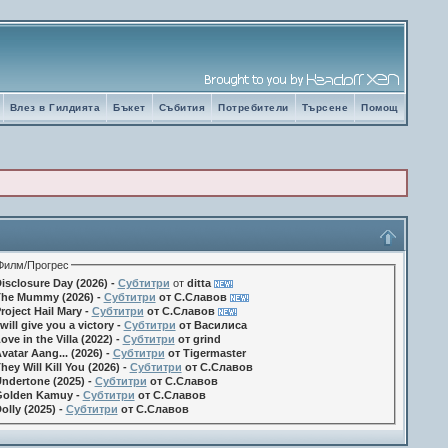
Влез в Гилдията
Бъкет
Събития
Потребители
Търсене
Помощ
Филм/Прогрес
isclosure Day (2026) -
Субтитри
от
ditta
he Mummy (2026) -
Субтитри
от С.Славов
roject Hail Mary -
Субтитри
от С.Славов
 will give you a victory -
Субтитри
от Василиса
ove in the Villa (2022) -
Субтитри
от grind
vatar Aang... (2026) -
Субтитри
от Tigermaster
hey Will Kill You (2026) -
Субтитри
от С.Славов
ndertone (2025) -
Субтитри
от С.Славов
olden Kamuy -
Субтитри
от С.Славов
olly (2025) -
Субтитри
от С.Славов