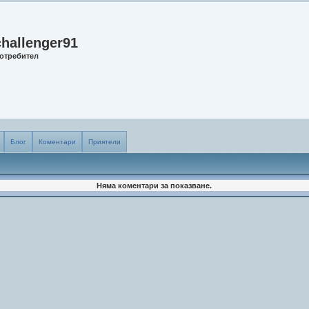
challenger91
отребител
Блог
Коментари
Приятели
Няма коментари за показване.