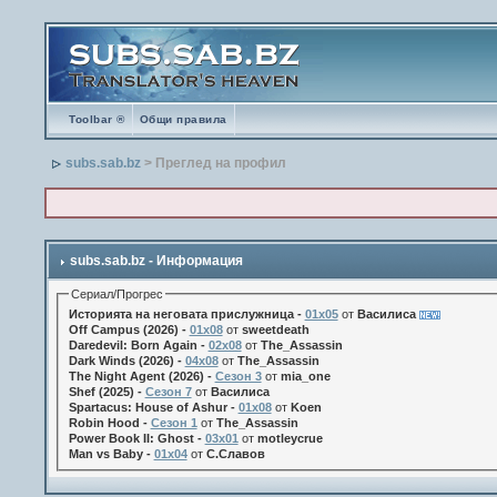
Toolbar ®
Общи правила
subs.sab.bz
> Преглед на профил
subs.sab.bz - Информация
Сериал/Прогрес
Историята на неговата прислужница -
01х05
от
Василиса
Off Campus (2026) -
01x08
от
sweetdeath
Daredevil: Born Again -
02x08
от
The_Assassin
Dark Winds (2026) -
04x08
от
The_Assassin
The Night Agent (2026) -
Сезон 3
от
mia_one
Shef (2025) -
Сезон 7
от
Василиса
Spartacus: House of Ashur -
01x08
от
Koen
Robin Hood -
Сезон 1
от
The_Assassin
Power Book II: Ghost -
03x01
от
motleycrue
Man vs Baby -
01x04
от
С.Славов