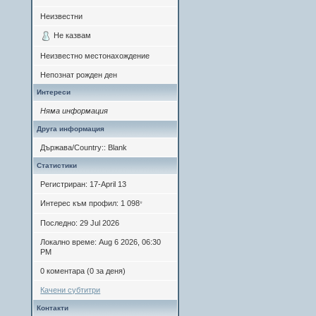
Неизвестни
Не казвам
Неизвестно местонахождение
Непознат рожден ден
Интереси
Няма информация
Друга информация
Държава/Country:: Blank
Статистики
Регистриран: 17-April 13
Интерес към профил: 1 098
*
Последно: 29 Jul 2026
Локално време: Aug 6 2026, 06:30
PM
0 коментара (0 за деня)
Качени субтитри
Контакти