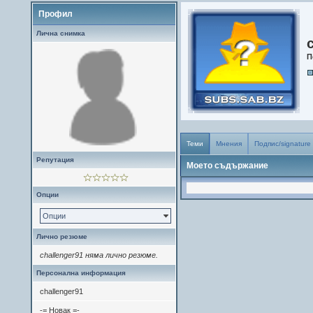
Профил
Лична снимка
П
Теми
Мнения
Подпис/signature
Репутация
Моето съдържание
Опции
Опции
Лично резюме
challenger91 няма лично резюме.
Персонална информация
challenger91
-= Новак =-