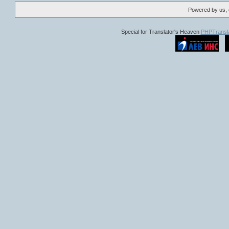
Моран 
Powered by us, 
Алис К
Докат
др.
Special for Translator's Heaven
PHPTransla
който е 
РЕЗ
"Тиран
семейс
народ 
е най-