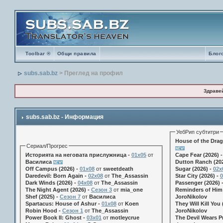
Toolbar ®
Общи правила
Блог
subs.sab.bz
> Преглед на профил
Здраве
subs.sab.bz - Информация
УебРип субтитри
House of the Drag
Сериал/Прогрес
Историята на неговата прислужница -
01х05
от
Cape Fear (2026) 
Василиса
Dutton Ranch (202
Off Campus (2026) -
01x08
от
sweetdeath
Sugar (2026) -
02x
Daredevil: Born Again -
02x08
от
The_Assassin
Star City (2026) -
0
Dark Winds (2026) -
04x08
от
The_Assassin
Passenger (2026) 
The Night Agent (2026) -
Сезон 3
от
mia_one
Reminders of Him 
Shef (2025) -
Сезон 7
от
Василиса
JoroNikolov
Spartacus: House of Ashur -
01x08
от
Koen
They Will Kill You 
Robin Hood -
Сезон 1
от
The_Assassin
JoroNikolov
Power Book II: Ghost -
03x01
от
motleycrue
The Devil Wears Pr