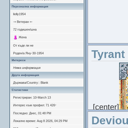
Персонална информация
liolly1954
-= Ветеран =-
72
годишен/шна
Жена
От къде ли не
Tyrant
Роден/а
Яну-30-1954
Интереси
Няма информация
Друга информация
Държава/Country:: Blank
Статистики
Регистриран: 10-March 13
[center]
Интерес към профил: 71 426
*
Последно: Днес, 01:48 PM
Deviou
Локално време: Aug 8 2026, 04:29 PM