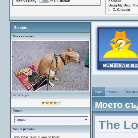
Man vs Baby -
01x04
от
С.Славов
domani
Bang My Box: The
от
С. Славов
Профил
Лична снимка
Теми
Мнения
Подпис/s
Репутация
Моето с
Опции
Опции
The Lo
Лично резюме
liolly1954 няма лично резюме.