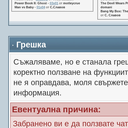
Power Book II: Ghost -
03x01
от
motleycrue
The Devil Wears Pr
Man vs Baby -
01x04
от
С.Славов
domani
Bang My Box: The
от
С. Славов
Грешка
Съжалявамe, но е станала гре
коректно ползване на функции
не я оправдава, моля свържете
информация.
Евентуална причина:
Забранено ви е да ползвате чат