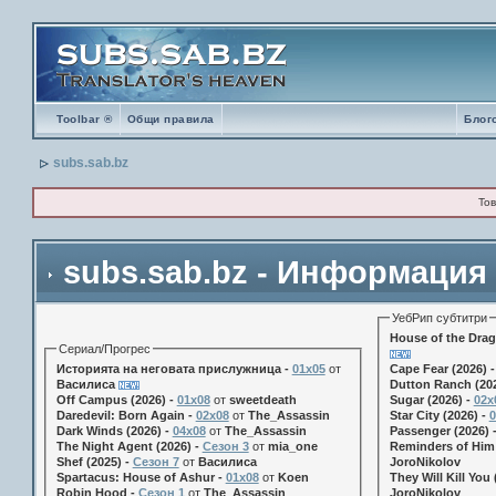
Toolbar ®
Общи правила
Блог
subs.sab.bz
Тов
subs.sab.bz - Информация
УебРип субтитри
House of the Drag
Сериал/Прогрес
Историята на неговата прислужница -
01х05
от
Cape Fear (2026) 
Василиса
Dutton Ranch (202
Off Campus (2026) -
01x08
от
sweetdeath
Sugar (2026) -
02x
Daredevil: Born Again -
02x08
от
The_Assassin
Star City (2026) -
0
Dark Winds (2026) -
04x08
от
The_Assassin
Passenger (2026) 
The Night Agent (2026) -
Сезон 3
от
mia_one
Reminders of Him 
Shef (2025) -
Сезон 7
от
Василиса
JoroNikolov
Spartacus: House of Ashur -
01x08
от
Koen
They Will Kill You 
Robin Hood -
Сезон 1
от
The_Assassin
JoroNikolov