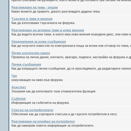
Кратко описание на функциите, които можете да ползвате при писане на мнен
Разглеждане на тема - опции
Какво можете да правите, докато разглеждате дадена тема.
Търсене в теми и мнения
Как да използваме търсачката на форума.
Разглеждане на активни теми и нови мнения
Как да видите всички теми, в които има нови мнения въведени днес, или нови
Уведомления за нови съобщения
Как да получите известие по електронната поща за всеки нов отговор по тема, 
Личен контролен панел
Промяна на лични данни, контакти, аватари, подписи, настройки на форума и д
Лични съобщения
Как да изпращате лични съобщения, да ги проследявате, да редактирате папки
Чат
комуникация на живо във форума
Асистент
Указания как да използвате тази спомагателна функция.
Събития
Информация за събитията на форума.
Списък на потребителите
Обяснение как да сортирате списъка и да търсите потребители в него.
Разглеждане на профил на потребител
Как да намерим повече информация за потребителите.