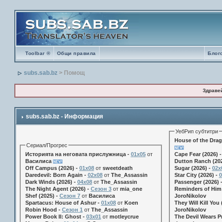
Toolbar ®
Общи правила
Блог
subs.sab.bz
> Помощ
Здраве
subs.sab.bz - Информация
УебРип субтитри
House of the Drag
Сериал/Прогрес
Историята на неговата прислужница -
01х05
от
Cape Fear (2026) 
Василиса
Dutton Ranch (202
Off Campus (2026) -
01x08
от
sweetdeath
Sugar (2026) -
02x
Daredevil: Born Again -
02x08
от
The_Assassin
Star City (2026) -
0
Dark Winds (2026) -
04x08
от
The_Assassin
Passenger (2026) 
The Night Agent (2026) -
Сезон 3
от
mia_one
Reminders of Him 
Shef (2025) -
Сезон 7
от
Василиса
JoroNikolov
Spartacus: House of Ashur -
01x08
от
Koen
They Will Kill You 
Robin Hood -
Сезон 1
от
The_Assassin
JoroNikolov
Power Book II: Ghost -
03x01
от
motleycrue
The Devil Wears Pr