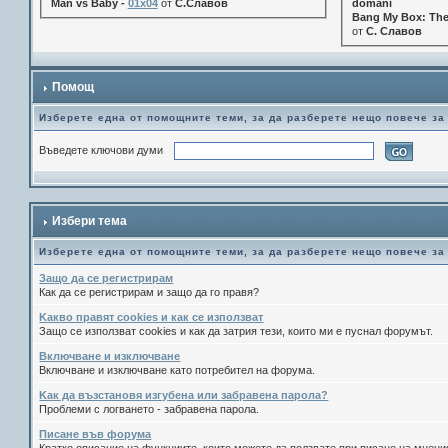
Man vs Baby -
01x04
от
С.Славов
domani
Bang My Box: The
от
С. Славов
Помощ
Изберете една от помощните теми, за да разберете нещо повече за
Въведете ключови думи
Избери тема
Изберете една от помощните теми, за да разберете нещо повече за
Защо да се регистрирам
Как да се регистрирам и защо да го правя?
Kакво правят cookies и как се използват
Защо се използват cookies и как да затрия тези, които ми е пуснал форумът.
Включване и изключване
Включване и изключване като потребител на форума.
Kак да възстановя изгубена или забравена парола?
Проблеми с логването - забравена парола.
Писане във форума