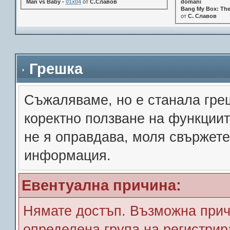
Man vs Baby -
01x04
от
С.Славов
domani
Bang My Box: The
от
С. Славов
Грешка
Съжалявамe, но е станала гре
коректно ползване на функции
не я оправдава, моля свържете
информация.
Евентуална причина:
Нямате достъп. Възможна прич
определена група на регистрир