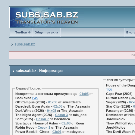
Toolbar ®
Общи правила
Блог
subs.sab.bz
Тов
subs.sab.bz - Информация
УебРип субтитри
House of the Drag
Сериал/Прогрес
Историята на неговата прислужница -
01х05
от
Cape Fear (2026) 
Василиса
Dutton Ranch (202
Off Campus (2026) -
01x08
от
sweetdeath
Sugar (2026) -
02x
Daredevil: Born Again -
02x08
от
The_Assassin
Star City (2026) -
0
Dark Winds (2026) -
04x08
от
The_Assassin
Passenger (2026) 
The Night Agent (2026) -
Сезон 3
от
mia_one
Reminders of Him 
Shef (2025) -
Сезон 7
от
Василиса
JoroNikolov
Spartacus: House of Ashur -
01x08
от
Koen
They Will Kill You 
Robin Hood -
Сезон 1
от
The_Assassin
JoroNikolov
Power Book II: Ghost -
03x01
от
motleycrue
The Devil Wears Pr