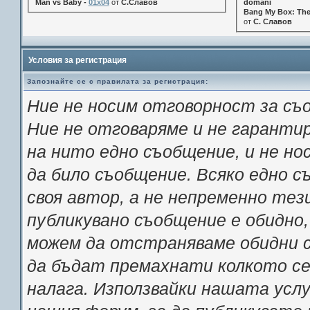
Man vs Baby -
01x04
от
С.Славов
domani
Bang My Box: The
от
С. Славов
Условия за регистрация
Запознайте се с правилата за регистрация:
Ние не носим отговорност за съ
Ние не отговаряме и не гарант
на нито едно съобщение, и не н
да било съобщение. Всяко едно 
своя автор, а не непременно тез
публикувано съобщение е обидно,
можем да отстраняваме обидни с
да бъдат премахнати колкото се 
налага. Използвайки нашата услу