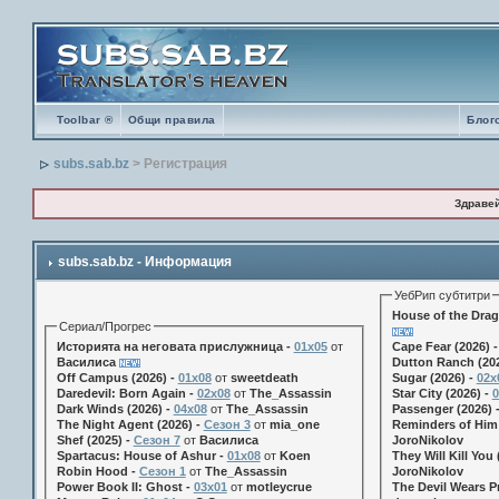
Toolbar ®
Общи правила
Блог
subs.sab.bz
> Регистрация
Здраве
subs.sab.bz - Информация
УебРип субтитри
House of the Drag
Сериал/Прогрес
Историята на неговата прислужница -
01х05
от
Cape Fear (2026) 
Василиса
Dutton Ranch (202
Off Campus (2026) -
01x08
от
sweetdeath
Sugar (2026) -
02x
Daredevil: Born Again -
02x08
от
The_Assassin
Star City (2026) -
0
Dark Winds (2026) -
04x08
от
The_Assassin
Passenger (2026) 
The Night Agent (2026) -
Сезон 3
от
mia_one
Reminders of Him 
Shef (2025) -
Сезон 7
от
Василиса
JoroNikolov
Spartacus: House of Ashur -
01x08
от
Koen
They Will Kill You 
Robin Hood -
Сезон 1
от
The_Assassin
JoroNikolov
Power Book II: Ghost -
03x01
от
motleycrue
The Devil Wears Pr