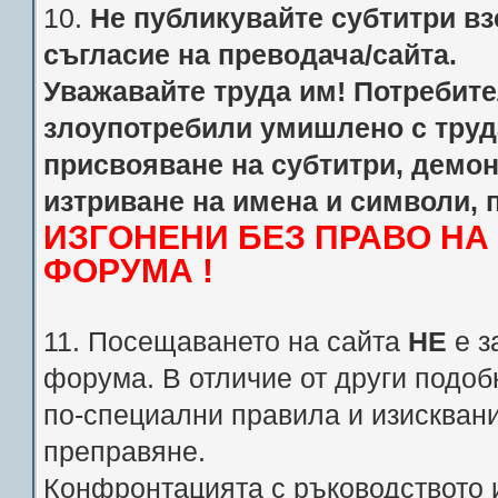
10.
Не публикувайте субтитри взе
съгласие на преводача/сайта.
Уважавайте труда им! Потребител
злоупотребили умишлено с труд
присвояване на субтитри, демо
изтриване на имена и символи, 
ИЗГОНЕНИ БЕЗ ПРАВО Н
ФОРУМА !
11. Посещаването на сайта
НЕ
е з
форума. В отличие от други подоб
по-специални правила и изискван
преправяне.
Конфронтацията с ръководството 