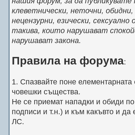
нашия форум, за да публикувате 
клеветнически, неточни, обидни,
нецензурни, езически, сексуално
такива, които нарушават спокой
нарушават закона.
Правила на форума
:
1. Спазвайте поне елементарната 
човешки същества.
Не се приемат нападки и обиди по 
подписи и т.н.) и към какъвто и д
ЛС.