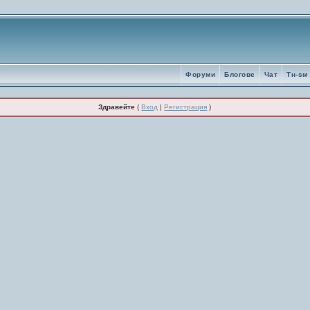
Форуми
Блогове
Чат
Tн-sм
Здравейте
(
Вход
|
Регистрация
)