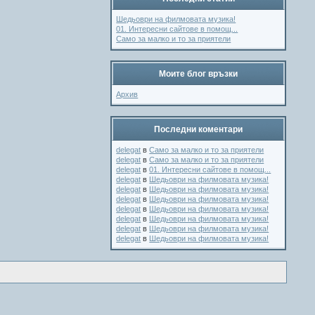
Шедьоври на филмовата музика!
01. Интересни сайтове в помощ...
Само за малко и то за приятели
Моите блог връзки
Архив
Последни коментари
delegat
в
Само за малко и то за приятели
delegat
в
Само за малко и то за приятели
delegat
в
01. Интересни сайтове в помощ...
delegat
в
Шедьоври на филмовата музика!
delegat
в
Шедьоври на филмовата музика!
delegat
в
Шедьоври на филмовата музика!
delegat
в
Шедьоври на филмовата музика!
delegat
в
Шедьоври на филмовата музика!
delegat
в
Шедьоври на филмовата музика!
delegat
в
Шедьоври на филмовата музика!