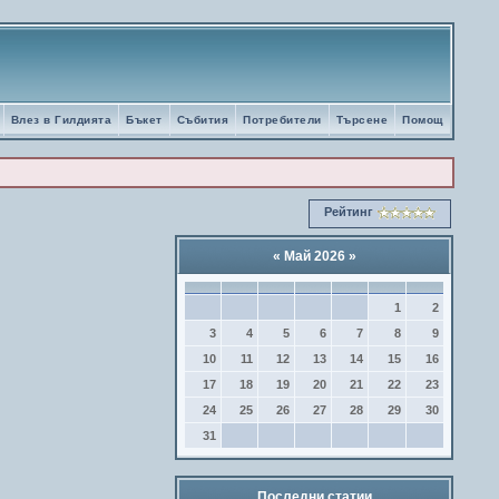
Влез в Гилдията
Бъкет
Събития
Потребители
Търсене
Помощ
Рейтинг
«
Май 2026
»
1
2
3
4
5
6
7
8
9
10
11
12
13
14
15
16
17
18
19
20
21
22
23
24
25
26
27
28
29
30
31
Последни статии