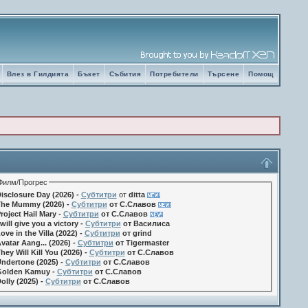
Влез в Гилдията
Бъкет
Събития
Потребители
Търсене
Помощ
Филм/Прогрес
isclosure Day (2026) -
Субтитри
от
ditta
he Mummy (2026) -
Субтитри
от С.Славов
roject Hail Mary -
Субтитри
от С.Славов
 will give you a victory -
Субтитри
от Василиса
ove in the Villa (2022) -
Субтитри
от grind
vatar Aang... (2026) -
Субтитри
от Tigermaster
hey Will Kill You (2026) -
Субтитри
от С.Славов
ndertone (2025) -
Субтитри
от С.Славов
olden Kamuy -
Субтитри
от С.Славов
olly (2025) -
Субтитри
от С.Славов