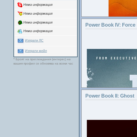
Няма информация
Няма информация
Няма информация
Power Book IV: Force
Няма информация
Изпрати ЛС
Изпрати мейл
* Броят на преглеждания (интерес) на
вашия профил се обновява на всеки час
Участват:
Х
Power Book II: Ghost
Айлийн Фицджералд
Изненадв
Семейство Д
Изправени пред т