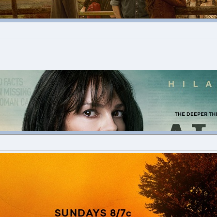
РАНСЪМ КЕН
Година:
2025-
Държава:
САЩ
Жанр:
Драма/Уестърн
тват:
Джош Дюамел, Минка Кели, Джеймс Бролин, Филип Уин
Сюжет: