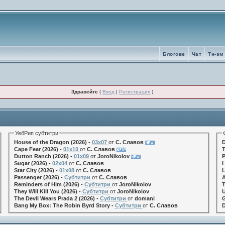
Блогове
Чат
Tн-sм
Здравейте
(
Вход
|
Регистрация
)
УебРип субтитри
House of the Dragon (2026) -
03x07
от
С. Славов
D
Cape Fear (2026) -
01x10
от
С. Славов
T
Dutton Ranch (2026) -
01x09
от
JoroNikolov
P
Sugar (2026) -
02x04
от
С. Славов
I
Star City (2026) -
01x08
от
С. Славов
L
Passenger (2026) -
Субтитри
от
С. Славов
A
Reminders of Him (2026) -
Субтитри
от
JoroNikolov
T
They Will Kill You (2026) -
Субтитри
от
JoroNikolov
U
The Devil Wears Prada 2 (2026) -
Субтитри
от
domani
G
Bang My Box: The Robin Byrd Story -
Субтитри
от
С. Славов
D