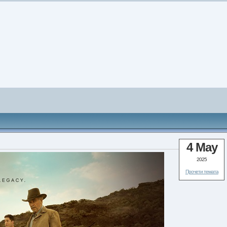
4 May
2025
Прочети темата