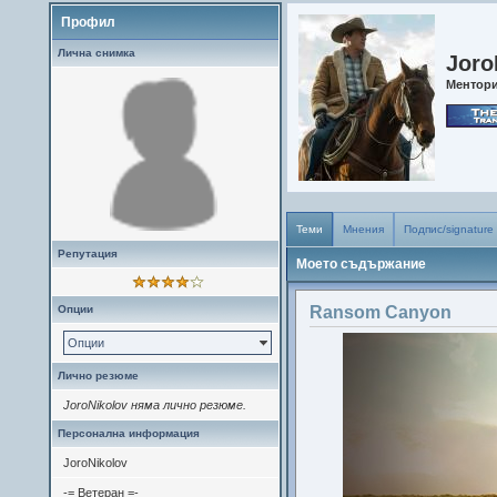
Профил
Лична снимка
Joro
Ментор
Теми
Мнения
Подпис/signature
Репутация
Моето съдържание
Опции
Ransom Canyon
Опции
Лично резюме
JoroNikolov няма лично резюме.
Персонална информация
JoroNikolov
-= Ветеран =-