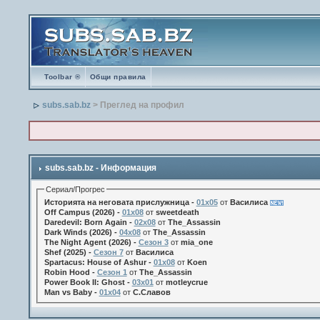
Toolbar ®
Общи правила
subs.sab.bz
> Преглед на профил
subs.sab.bz - Информация
Сериал/Прогрес
Историята на неговата прислужница -
01х05
от
Василиса
Off Campus (2026) -
01x08
от
sweetdeath
Daredevil: Born Again -
02x08
от
The_Assassin
Dark Winds (2026) -
04x08
от
The_Assassin
The Night Agent (2026) -
Сезон 3
от
mia_one
Shef (2025) -
Сезон 7
от
Василиса
Spartacus: House of Ashur -
01x08
от
Koen
Robin Hood -
Сезон 1
от
The_Assassin
Power Book II: Ghost -
03x01
от
motleycrue
Man vs Baby -
01x04
от
С.Славов