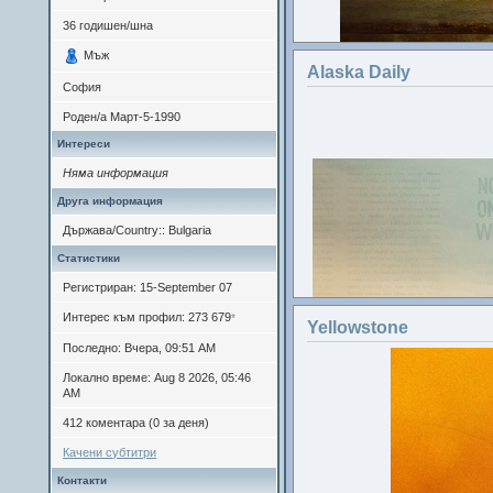
36
годишен/шна
Мъж
Alaska Daily
София
Роден/а
Март-5-1990
Интереси
Няма информация
Друга информация
Държава/Country:: Bulgaria
Статистики
Регистриран: 15-September 07
Интерес към профил: 273 679
*
Yellowstone
Последно: Вчера, 09:51 AM
Локално време: Aug 8 2026, 05:46
AM
Учас
412 коментара (0 за деня)
Качени субтитри
Контакти