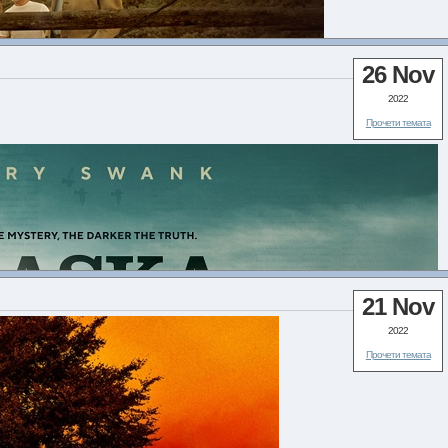
26 Nov
2022
Прочети темата
ИЪН
21 Nov
2022
Прочети темата
честър, Лизи Грийн, Джак Шумахер, и др.