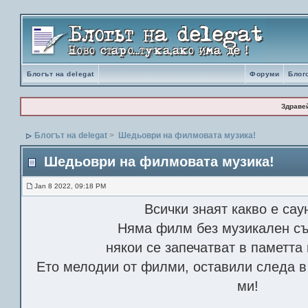
Блогът на delegat
Форуми
Блог
Здраве
Блогът на delegat
>
Шедьоври на филмовата музика!
Шедьоври на филмовата музика!
Jan 8 2022, 09:18 PM
Всички знаят какво е сау
Няма филм без музикален съ
някои се запечатват в паметта 
Ето мелодии от филми, оставили следа в
ми!