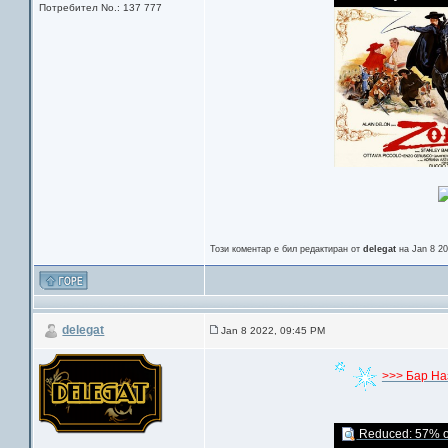
Потребител No.: 137 777
Този коментар е бил редактиран от
delegat
на Jan 8 2
delegat
Jan 8 2022, 09:45 PM
>>> Бар На
Reduced: 57% of 