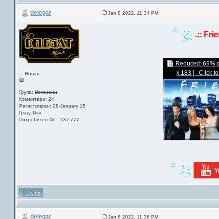
delegat
Jan 8 2022, 11:34 PM
.:: Fri
Reduced: 69% of 
x 183 ] - Click t
-= Новак =-
Група:
Изгонени
Коментари: 24
Регистриран: 28-January 15
Град: Usa
Потребител No.: 137 777
delegat
Jan 8 2022, 11:36 PM