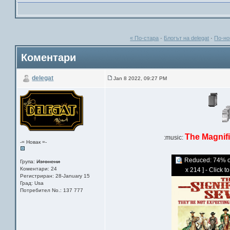
« По-стара
·
Блогът на delegat
·
По-но
Коментари
delegat
Jan 8 2022, 09:27 PM
The Magnif
:music:
-= Новак =-
Reduced: 74% of 
Група:
Изгонени
Коментари: 24
x 214 ] - Click t
Регистриран: 28-January 15
Град: Usa
Потребител No.: 137 777