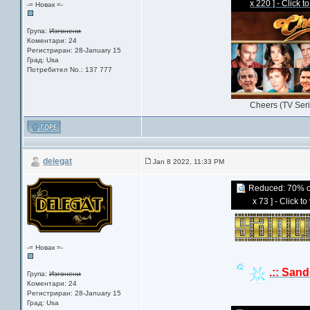
x 220 ] - Click t
-= Новак =-
Група:
Изгонени
Коментари: 24
Регистриран: 28-January 15
Град: Usa
Потребител No.: 137 777
Cheers (TV Ser
delegat
Jan 8 2022, 11:33 PM
Reduced: 70% of 
x 73 ] - Click t
-= Новак =-
.:: Sand
Група:
Изгонени
Коментари: 24
Регистриран: 28-January 15
Град: Usa