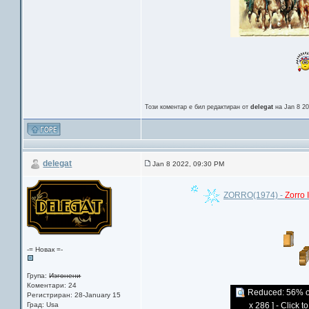
Този коментар е бил редактиран от
delegat
на Jan 8 2
delegat
Jan 8 2022, 09:30 PM
ZORRO(1974) -
Zorro 
-= Новак =-
Група:
Изгонени
Коментари: 24
Reduced: 56% of 
Регистриран: 28-January 15
Град: Usa
x 286 ] - Click t