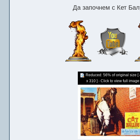
Да започнем с Кет Балу
Reduced: 56% of original size [
x 310 ] - Click to view full image