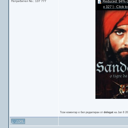
Потребител No.: 137 777
Reduced: 94% of 
x 327 ] - Click t
Този коментар е бил редактиран от
delegat
на Jan 8 20