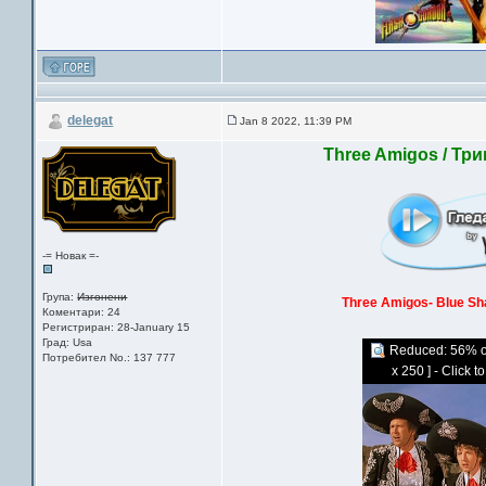
delegat
Jan 8 2022, 11:39 PM
Three Amigos / Три
-= Новак =-
Група:
Изгонени
Three Amigos- Blue S
Коментари: 24
Регистриран: 28-January 15
Град: Usa
Reduced: 56% of 
Потребител No.: 137 777
x 250 ] - Click t