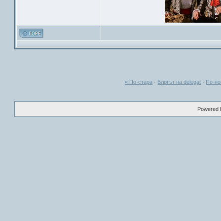
« По-стара
·
Блогът на delegat
·
По-но
Powered B