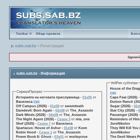
Toolbar ®
Общи правила
Блог
subs.sab.bz
> Регистрация
Здраве
subs.sab.bz - Информация
УебРип субтитри
House of the Drag
Сериал/Прогрес
Историята на неговата прислужница -
01х05
от
Cape Fear (2026) 
Василиса
Dutton Ranch (202
Off Campus (2026) -
01x08
от
sweetdeath
Sugar (2026) -
02x
Daredevil: Born Again -
02x08
от
The_Assassin
Star City (2026) -
0
Dark Winds (2026) -
04x08
от
The_Assassin
Passenger (2026) 
The Night Agent (2026) -
Сезон 3
от
mia_one
Reminders of Him 
Shef (2025) -
Сезон 7
от
Василиса
JoroNikolov
Spartacus: House of Ashur -
01x08
от
Koen
They Will Kill You 
Robin Hood -
Сезон 1
от
The_Assassin
JoroNikolov
Power Book II: Ghost -
03x01
от
motleycrue
The Devil Wears Pr