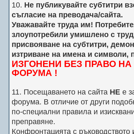
10.
Не публикувайте субтитри взе
съгласие на преводача/сайта.
Уважавайте труда им! Потребител
злоупотребили умишлено с труд
присвояване на субтитри, демо
изтриване на имена и символи, 
ИЗГОНЕНИ БЕЗ ПРАВО Н
ФОРУМА !
11. Посещаването на сайта
НЕ
е з
форума. В отличие от други подоб
по-специални правила и изискван
преправяне.
Конфронтацията с ръководството 