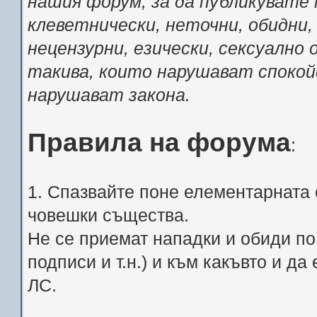
нашия форум, за да публикувате 
клеветнически, неточни, обидни,
нецензурни, езически, сексуално
такива, които нарушават спокой
нарушават закона.
Правила на форума
:
1. Спазвайте поне елементарната 
човешки същества.
Не се приемат нападки и обиди по 
подписи и т.н.) и към какъвто и д
ЛС.