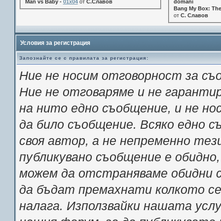
Man vs Baby -
01x04
от
С.Славов
domani
Bang My Box: The
от
С. Славов
Условия за регистрация
Запознайте се с правилата за регистрация:
Ние не носим отговорност за съ
Ние не отговаряме и не гарант
на нито едно съобщение, и не н
да било съобщение. Всяко едно 
своя автор, а не непременно тез
публикувано съобщение е обидно,
можем да отстраняваме обидни с
да бъдат премахнати колкото се 
налага. Използвайки нашата услу