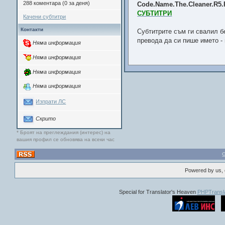
288 коментара (0 за деня)
Code.Name.The.Cleaner.R
СУБТИТРИ
Качени субтитри
Контакти
Субтитрите съм ги свалил б
превода да си пише името -
Няма информация
Няма информация
Няма информация
Няма информация
Изпрати ЛС
Скрито
* Броят на преглеждания (интерес) на
вашия профил се обновява на всеки час
Powered by us, 
Special for Translator's Heaven
PHPTransla