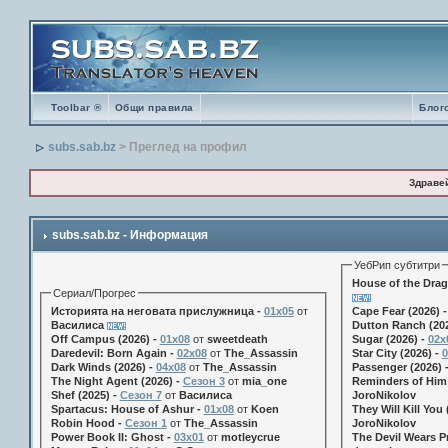
Toolbar ®
Общи правила
Блог
subs.sab.bz
> Преглед на профил
Здраве
subs.sab.bz - Информация
УебРип субтитри
House of the Drag
Сериал/Прогрес
Историята на неговата прислужница -
01х05
от
Cape Fear (2026) 
Василиса
Dutton Ranch (202
Off Campus (2026) -
01x08
от
sweetdeath
Sugar (2026) -
02x
Daredevil: Born Again -
02x08
от
The_Assassin
Star City (2026) -
0
Dark Winds (2026) -
04x08
от
The_Assassin
Passenger (2026) 
The Night Agent (2026) -
Сезон 3
от
mia_one
Reminders of Him 
Shef (2025) -
Сезон 7
от
Василиса
JoroNikolov
Spartacus: House of Ashur -
01x08
от
Koen
They Will Kill You 
Robin Hood -
Сезон 1
от
The_Assassin
JoroNikolov
Power Book II: Ghost -
03x01
от
motleycrue
The Devil Wears Pr