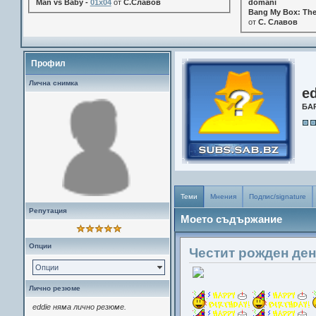
Man vs Baby -
01x04
от
С.Славов
domani
Bang My Box: The
от
С. Славов
Профил
Лична снимка
e
БА
Теми
Мнения
Подпис/signature
Репутация
Моето съдържание
Опции
Честит рожден ден 
Опции
Лично резюме
eddie няма лично резюме.