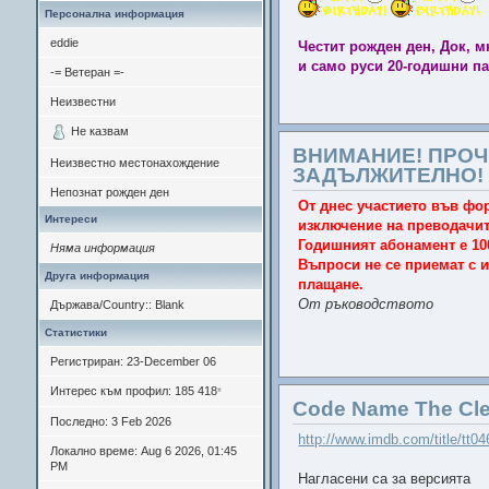
Персонална информация
eddie
Честит рожден ден, Док, м
и само руси 20-годишни па
-= Ветеран =-
Неизвестни
Не казвам
ВНИМАНИЕ! ПРОЧ
Неизвестно местонахождение
ЗАДЪЛЖИТЕЛНО!
Непознат рожден ден
От днес участието във фор
Интереси
изключение на преводачите
Годишният абонамент е 10
Няма информация
Въпроси не се приемат с и
Друга информация
плащане.
От ръководството
Държава/Country:: Blank
Статистики
Регистриран: 23-December 06
Интерес към профил: 185 418
*
Code Name The Cle
Последно: 3 Feb 2026
http://www.imdb.com/title/tt0
Локално време: Aug 6 2026, 01:45
PM
Нагласени са за версията