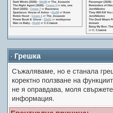
Dark Winds (2026) -
04x08
от
The_Assassin
Passenger (2026) 
The Night Agent (2026) -
Сезон 3
от
mia_one
Reminders of Him 
Shef (2025) -
Сезон 7
от
Василиса
JoroNikolov
Spartacus: House of Ashur -
01x08
от
Koen
They Will Kill You 
Robin Hood -
Сезон 1
от
The_Assassin
JoroNikolov
Power Book II: Ghost -
03x01
от
motleycrue
The Devil Wears Pr
Man vs Baby -
01x04
от
С.Славов
domani
Bang My Box: The
от
С. Славов
Грешка
Съжалявамe, но е станала гре
коректно ползване на функции
не я оправдава, моля свържете
информация.