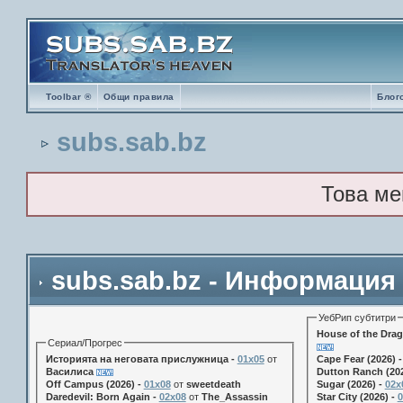
Toolbar ®
Общи правила
Блог
subs.sab.bz
Това ме
subs.sab.bz - Информация
УебРип субтитри
House of the Drag
Сериал/Прогрес
Историята на неговата прислужница -
01х05
от
Cape Fear (2026) 
Василиса
Dutton Ranch (202
Off Campus (2026) -
01x08
от
sweetdeath
Sugar (2026) -
02x
Daredevil: Born Again -
02x08
от
The_Assassin
Star City (2026) -
0