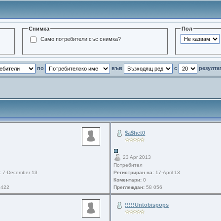
Снимка
Пол
Само потребители със снимка?
по
във
с
резулта
$a$het0
23 Apr 2013
Потребител
:
7-December 13
Регистриран на:
17-April 13
Коментари:
0
 422
Преглеждан:
58 056
!!!!!Untobispops