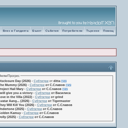
Влез в Гилдията
Бъкет
Събития
Потребители
Търсене
Помощ
Филм/Прогрес
isclosure Day (2026) -
Субтитри
от
ditta
he Mummy (2026) -
Субтитри
от С.Славов
roject Hail Mary -
Субтитри
от С.Славов
 will give you a victory -
Субтитри
от Василиса
ove in the Villa (2022) -
Субтитри
от grind
vatar Aang... (2026) -
Субтитри
от Tigermaster
hey Will Kill You (2026) -
Субтитри
от С.Славов
ndertone (2025) -
Субтитри
от С.Славов
olden Kamuy -
Субтитри
от С.Славов
olly (2025) -
Субтитри
от С.Славов