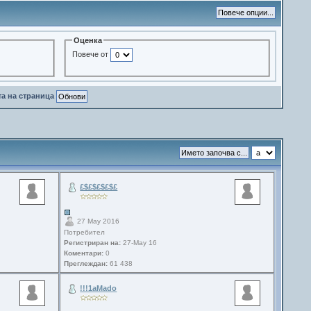
Оценка
Повече от
та на страница
£$£$£$£$£
27 May 2016
Потребител
Регистриран на:
27-May 16
Коментари:
0
Преглеждан:
61 438
!!!1aMado