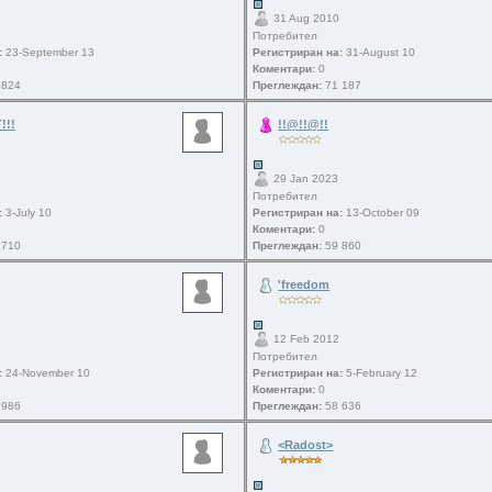
31 Aug 2010
Потребител
:
23-September 13
Регистриран на:
31-August 10
Коментари:
0
 824
Преглеждан:
71 187
!!!
!!@!!@!!
29 Jan 2023
Потребител
:
3-July 10
Регистриран на:
13-October 09
Коментари:
0
 710
Преглеждан:
59 860
'freedom
12 Feb 2012
Потребител
:
24-November 10
Регистриран на:
5-February 12
Коментари:
0
 986
Преглеждан:
58 636
<Radost>