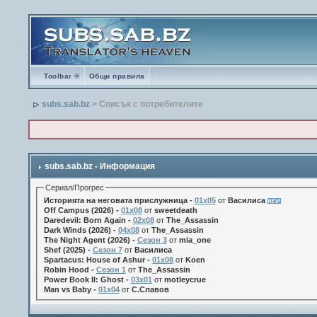
Toolbar ®
Общи правила
subs.sab.bz
> Списък с потребителите
subs.sab.bz - Информация
Сериал/Прогрес
Историята на неговата прислужница -
01х05
от
Василиса
Off Campus (2026) -
01x08
от
sweetdeath
Daredevil: Born Again -
02x08
от
The_Assassin
Dark Winds (2026) -
04x08
от
The_Assassin
The Night Agent (2026) -
Сезон 3
от
mia_one
Shef (2025) -
Сезон 7
от
Василиса
Spartacus: House of Ashur -
01x08
от
Koen
Robin Hood -
Сезон 1
от
The_Assassin
Power Book II: Ghost -
03x01
от
motleycrue
Man vs Baby -
01x04
от
С.Славов