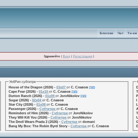
Блогове
Чат
Tн-sм
Здравейте
(
Вход
|
Регистрация
)
УебРип субтитри
House of the Dragon (2026) -
03x07
от
С. Славов
D
Cape Fear (2026) -
01x10
от
С. Славов
T
Dutton Ranch (2026) -
01x09
от
JoroNikolov
P
Sugar (2026) -
02x04
от
С. Славов
I
Star City (2026) -
01x08
от
С. Славов
L
Passenger (2026) -
Субтитри
от
С. Славов
A
Reminders of Him (2026) -
Субтитри
от
JoroNikolov
T
They Will Kill You (2026) -
Субтитри
от
JoroNikolov
U
The Devil Wears Prada 2 (2026) -
Субтитри
от
domani
G
Bang My Box: The Robin Byrd Story -
Субтитри
от
С. Славов
D