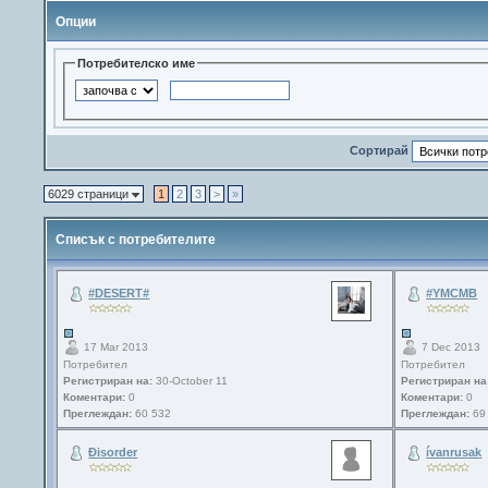
Опции
Потребителско име
Сортирай
6029 страници
1
2
3
>
»
Списък с потребителите
#DESERT#
#YMCMB
17 Mar 2013
7 Dec 2013
Потребител
Потребител
Регистриран на:
30-October 11
Регистриран на
Коментари:
0
Коментари:
0
Преглеждан:
60 532
Преглеждан:
69
Ðisorder
ívanrusak