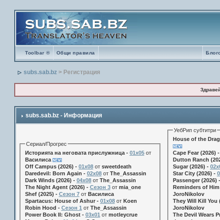
Toolbar ®
Общи правила
Блог
subs.sab.bz
> Регистрация
Здраве
subs.sab.bz - Информация
УебРип субтитри
House of the Drag
Сериал/Прогрес
Историята на неговата прислужница -
01х05
от
Cape Fear (2026) 
Василиса
Dutton Ranch (202
Off Campus (2026) -
01x08
от
sweetdeath
Sugar (2026) -
02x
Daredevil: Born Again -
02x08
от
The_Assassin
Star City (2026) -
0
Dark Winds (2026) -
04x08
от
The_Assassin
Passenger (2026) 
The Night Agent (2026) -
Сезон 3
от
mia_one
Reminders of Him 
Shef (2025) -
Сезон 7
от
Василиса
JoroNikolov
Spartacus: House of Ashur -
01x08
от
Koen
They Will Kill You 
Robin Hood -
Сезон 1
от
The_Assassin
JoroNikolov
Power Book II: Ghost -
03x01
от
motleycrue
The Devil Wears Pr