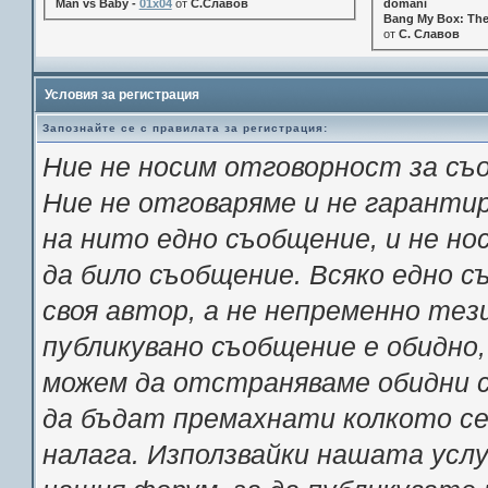
Man vs Baby -
01x04
от
С.Славов
domani
Bang My Box: The
от
С. Славов
Условия за регистрация
Запознайте се с правилата за регистрация:
Ние не носим отговорност за съ
Ние не отговаряме и не гарант
на нито едно съобщение, и не н
да било съобщение. Всяко едно 
своя автор, а не непременно тез
публикувано съобщение е обидно,
можем да отстраняваме обидни с
да бъдат премахнати колкото се 
налага. Използвайки нашата услу