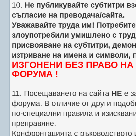
10.
Не публикувайте субтитри взе
съгласие на преводача/сайта.
Уважавайте труда им! Потребител
злоупотребили умишлено с труд
присвояване на субтитри, демо
изтриване на имена и символи, 
ИЗГОНЕНИ БЕЗ ПРАВО Н
ФОРУМА !
11. Посещаването на сайта
НЕ
е з
форума. В отличие от други подоб
по-специални правила и изискван
преправяне.
Конфронтацията с ръководството 