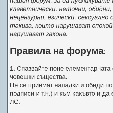
нашия форум, за да публикувате 
клеветнически, неточни, обидни,
нецензурни, езически, сексуално
такива, които нарушават спокой
нарушават закона.
Правила на форума
:
1. Спазвайте поне елементарната 
човешки същества.
Не се приемат нападки и обиди по 
подписи и т.н.) и към какъвто и д
ЛС.