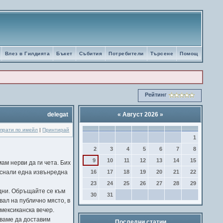
Влез в Гилдията
Бъкет
Събития
Потребители
Търсене
Помощ
Рейтинг
delegat
«
Август 2026
»
прати по имейл
|
Принтирай
1
2
3
4
5
6
7
8
9
10
11
12
13
14
15
ам нерви да ги чета. Бих
16
17
18
19
20
21
22
пуснали една извънредна
23
24
25
26
27
28
29
водни. Обръщайте се към
30
31
вал на публично място, в
 мексиканска вечер.
зваме да доставим
Последни статии