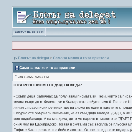
Блогът на delegat
Блогът на delegat
>
Само за малко и то за приятели
Само за малко и то за приятели
Jan 8 2022, 02:32 PM
ОТВОРЕНО ПИСМО ОТ ДЯДО КОЛЕДА:
- Скъпи деца, започнах да получавам писмата ви. Тези, които са писа
желал също да отбележа, че в българската азбука няма 6. Пише се Ш
линия с правописни речници, ще ви сложа по един в пакетите с под
Сигурно сте обърнали внимание, че аз съм Дядо Коледа. ДЯДО, а не "п
мен подобаващо. А на младежа, дето ме нарече в писмото си "ДЪРТ П
ония мол на Цариградско. Тогава в скута ми със засилка се пльосна 
Елфите бяха прекалили с боба и лютото. Относно видовете подаръци