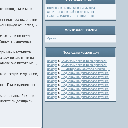
.
Шедьоври на филмовата музика!
а тесни, пък и ме е
01. Интересни сайтове в помощ...
Само за малко и то за приятели
каналите за възрастни.
имаш нужда от нагледни
Моите блог връзки
етка ти си на шест
Архив
 Съпругът, уважаема
 при мен настъпиха
Последни коментари
з съм по сто пъти на
delegat
в
Само за малко и то за приятели
омове ако питате мен,
delegat
в
Само за малко и то за приятели
.
delegat
в
01. Интересни сайтове в помощ...
delegat
в
Шедьоври на филмовата музика!
е от острите му завои,
delegat
в
Шедьоври на филмовата музика!
delegat
в
Шедьоври на филмовата музика!
лие… Пък и единият от
delegat
в
Шедьоври на филмовата музика!
delegat
в
Шедьоври на филмовата музика!
delegat
в
Шедьоври на филмовата музика!
сто да гушка Дяда си
delegat
в
Шедьоври на филмовата музика!
милите ви дечица си