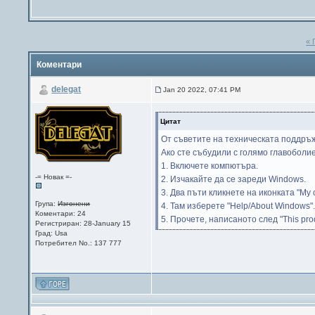
« 
Коментари
delegat
Jan 20 2022, 07:41 PM
Цитат
От съветите на техническата поддръжк
Ако сте събудили с голямо главоболие
1. Включете компютъра.
-= Новак =-
2. Изчакайте да се зареди Windows.
3. Два пъти кликнете на иконката "My 
Група:
Изгонени
4. Там изберете "Help/About Windows"
Коментари: 24
5. Прочете, написаното след "This produ
Регистриран: 28-January 15
Град: Usa
Потребител No.: 137 777