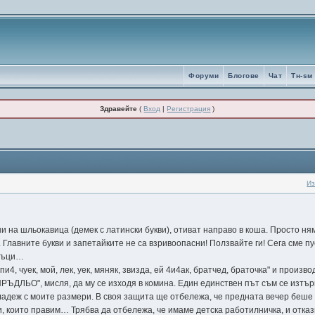
Форуми
Блогове
Чат
Tн-sм
Здравейте
(
Вход
|
Регистрация
)
Из
ни на шльокавица (демек с латински букви), отиват направо в коша. Просто ням
. Главните букви и запетайките не са взривоопасни! Ползвайте ги! Сега сме 
аръци…
и4, чуек, мой, лек, уек, мяняк, звизда, ей 4и4ак, братчед, браточка" и произ
РЪДЛЬО", мисля, да му се изходя в комина. Един единствен път съм се изтър
младеж с моите размери. В своя защита ще отбележа, че предната вечер беше
, които правим… Трябва да отбележа, че имаме детска работилничка, и отка