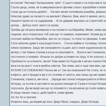
истински "Автомат Калашников, чуек". Същото важи и за поръчката з
Скъпи деца, знам, че в американските филми слагат курабийки и мляко
страх да не получа диабет… На мен може половинка ракийка, домашн
Няколко думи за писмото на малкият Иванчо. Виж, моето момче, като
Нашите кукли не са надуваеми… И не даваме ваучери за стриптийз кл
уроци… Добър опит, както се казва.
Трябва да обърна внимание и на писмото на Марийка. Миме, няма как
годинки, като пораснеш той сам ще те намери, горкичкият. Искам да п
госпожо майка на Марийка, ако не се слуша, то поне се уважава. А ви
Сега няколко думи и към родителите… Скъпи майки и татковци, полож
някои промени. Защо ме направихте същия, като ония задокеански про
вечер с тая бавна отрова в ръка по рекламите… Взехте ми Снежанк
постоянно стачкуват. Искали по-добри условия на труд. А бе алоооо,
Приберете си елените, моля! Това животно Рудолф е вечно пияно! Не
мъж на възраст съм в крайна сметка. Тая зима, ако е още при мен, 
ИСКАМ СИ СНЕЖАНКА! Писна ми от тая коч компания! Не стига, че но
елфите, дето брадата му е по-голяма от моята, взе нещо да ми нами
Снежанка, горката, ми писа… Заради вас понастоящем работи в Москв
Коледа, се кълчи в скутовете на разни пияндета! Срам и позор! Иска
поръчаха. Да ви видя как ще се оправяте с въоръжени до зъби невръ
В общи линии това е, действайте, няма време.
Хо-Хо-Хо и прочие.
Искрено ваш, да видим до кога: Дядо Мраз, пардон, Дядо Коледа.