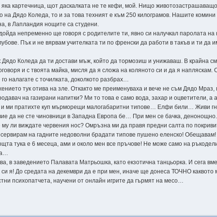
а яка картечница, щот даскалката не те кефи, мой. Нищо животозастрашаващо
 на Дядо Коледа, то и за това техният е към 250 килограмов. Нашите комини с
а, в Лапландия нощите са студени.
 дойда непременно ще говоря с родителите ти, явно си налучкал паролата на 
убове. Пък и не вярвам учителката ти по френски да работи в такъв и ти да 
 Дядо Коледа да ти достави мъж, който да тормозиш и унижаваш. В крайна см
оговоря и с твоята майка, мисля да я сложа на коляното си и да я напляскам.
е го налагате с точилката, доколкото разбрах…
ението тук отива на зле. Откакто ме преименуваха и вече не съм Дядо Мраз,
давач на газирани напитки? Ми то това е само вода, захар и оцветители, а а
а, и ми пратихте куп мърморещи малогабаритни типове… Елфи били… Живи гн
 вие да не сте чиновници в Западна Европа бе… При мен се бачка, денонощно
 му ли виждате червения нос? Омръзна ми да правя предни салта по покривит
ще сервирам на гадните недоволни брадати типове пушено еленско! Обещавам!
щта тука е 6 месеца, ами и около мен все пръчове! Не може само на ръкоде
га…
а, в заведението Палавата Матрьошка, като екзотична танцьорка. И сега вме
м си я! До средата на декември да е при мен, иначе ще донеса ТОЧНО каквото 
стни психопатчета, научени от онлайн игрите да гърмят на месо…