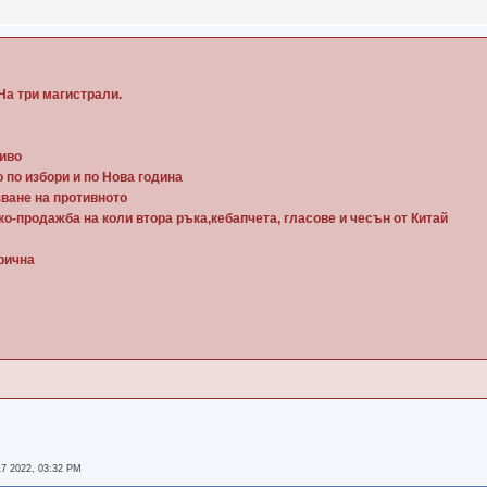
На три магистрали.
ниво
 по избори и по Нова година
зване на противното
ко-продажба на коли втора ръка,кебапчета, гласове и чесън от Китай
рична
7 2022, 03:32 PM