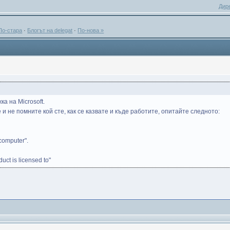
Дир
По-стара
·
Блогът на delegat
·
По-нова »
а на Microsoft.
 и не помните кой сте, как се казвате и къде работите, опитайте следното:
computer".
.
ct is licensed to"