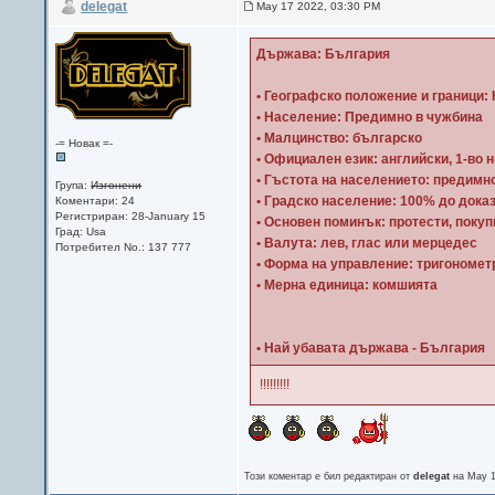
delegat
May 17 2022, 03:30 PM
Държава: България
• Географско положение и граници: 
• Население: Предимно в чужбина
• Малцинство: българско
-= Новак =-
• Официален език: английски, 1-во 
• Гъстота на населението: предимно
Група:
Изгонени
• Градско население: 100% до дока
Коментари: 24
Регистриран: 28-January 15
• Основен поминък: протести, покуп
Град: Usa
• Валута: лев, глас или мерцедес
Потребител No.: 137 777
• Форма на управление: тригономет
• Мерна единица: комшията
• Най убавата държава - България
!!!!!!!!!
Този коментар е бил редактиран от
delegat
на May 1