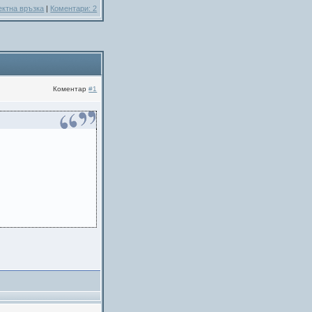
ектна връзка
|
Коментари: 2
Коментар
#1