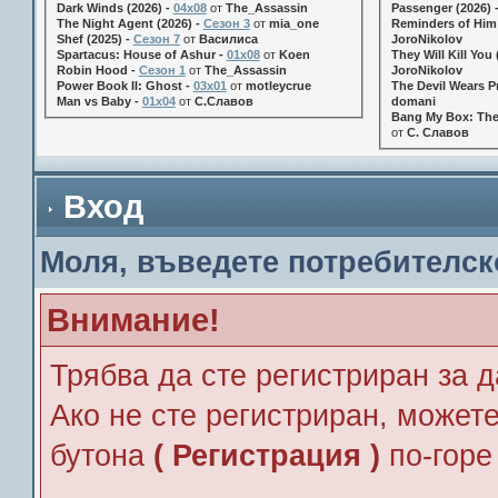
Dark Winds (2026) -
04x08
от
The_Assassin
Passenger (2026) 
The Night Agent (2026) -
Сезон 3
от
mia_one
Reminders of Him 
Shef (2025) -
Сезон 7
от
Василиса
JoroNikolov
Spartacus: House of Ashur -
01x08
от
Koen
They Will Kill You 
Robin Hood -
Сезон 1
от
The_Assassin
JoroNikolov
Power Book II: Ghost -
03x01
от
motleycrue
The Devil Wears Pr
Man vs Baby -
01x04
от
С.Славов
domani
Bang My Box: The
от
С. Славов
Вход
Моля, въведете потребителск
Внимание!
Трябва да сте регистриран за д
Ако не сте регистриран, можете
бутона
( Регистрация )
по-горе