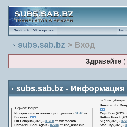
Toolbar ®
Общи правила
Блог
subs.sab.bz
> Вход
Здравейте
subs.sab.bz - Информация
УебРип субтитри
House of the Drag
Сериал/Прогрес
Историята на неговата прислужница -
01х05
от
Cape Fear (2026) 
Василиса
Dutton Ranch (202
Off Campus (2026) -
01x08
от
sweetdeath
Sugar (2026) -
02x
Daredevil: Born Again -
02x08
от
The_Assassin
Star City (2026) -
0