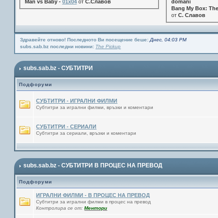
Man vs Baby -
01x04
от
С.Славов
domani
Bang My Box: The
от
С. Славов
Здравейте отново! Последното Ви посещение беше:
Днес, 04:03 PM
subs.sab.bz последни новини:
The Pickup
subs.sab.bz - СУБТИТРИ
Подфоруми
СУБТИТРИ - ИГРАЛНИ ФИЛМИ
Субтитри за игрални филми, връзки и коментари
СУБТИТРИ - СЕРИАЛИ
Субтитри за сериали, връзки и коментари
subs.sab.bz - СУБТИТРИ В ПРОЦЕС НА ПРЕВОД
Подфоруми
ИГРАЛНИ ФИЛМИ - В ПРОЦЕС НА ПРЕВОД
Субтитри за игрални филми в процес на превод
Контролира се от:
Ментори