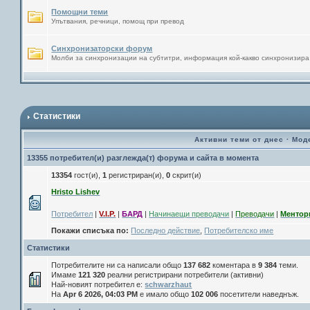
Помощни теми
Упътвания, речници, помощ при превод
Синхронизаторски форум
Молби за синхронизации на субтитри, информация кой-какво синхронизира
Статистики
Активни теми от днес
·
Мод
13355 потребител(и) разглежда(т) форума и сайта в момента
13354
гост(и),
1
регистриран(и),
0
скрит(и)
Hristo Lishev
Потребител
|
V.I.P.
|
БАРД
|
Начинаещи преводачи
|
Преводачи
|
Ментор
Покажи списъка по:
Последно действие
,
Потребителско име
Статистики
Потребителите ни са написали общо
137 682
коментара в
9 384
теми.
Имаме
121 320
реални регистрирани потребители (активни)
Най-новият потребител е:
schwarzhaut
На
Apr 6 2026, 04:03 PM
е имало общо
102 006
посетители наведнъж.