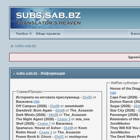
Toolbar ®
Общи правила
Блог
subs.sab.bz
Здраве
subs.sab.bz - Информация
УебРип субтитри
House of the Drag
Сериал/Прогрес
Историята на неговата прислужница -
01х05
от
Cape Fear (2026) 
Василиса
Dutton Ranch (202
Off Campus (2026) -
01x08
от
sweetdeath
Sugar (2026) -
02x
Daredevil: Born Again -
02x08
от
The_Assassin
Star City (2026) -
0
Dark Winds (2026) -
04x08
от
The_Assassin
Passenger (2026) 
The Night Agent (2026) -
Сезон 3
от
mia_one
Reminders of Him 
Shef (2025) -
Сезон 7
от
Василиса
JoroNikolov
Spartacus: House of Ashur -
01x08
от
Koen
They Will Kill You 
Robin Hood -
Сезон 1
от
The_Assassin
JoroNikolov
Power Book II: Ghost -
03x01
от
motleycrue
The Devil Wears Pr