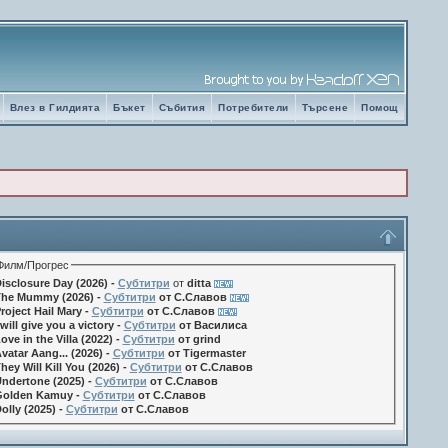
Влез в Гилдията
Бъкет
Събития
Потребители
Търсене
Помощ
Филм/Прогрес
isclosure Day (2026) -
Субтитри
от
ditta
he Mummy (2026) -
Субтитри
от С.Славов
roject Hail Mary -
Субтитри
от С.Славов
 will give you a victory -
Субтитри
от Василиса
ove in the Villa (2022) -
Субтитри
от grind
vatar Aang... (2026) -
Субтитри
от Tigermaster
hey Will Kill You (2026) -
Субтитри
от С.Славов
ndertone (2025) -
Субтитри
от С.Славов
olden Kamuy -
Субтитри
от С.Славов
olly (2025) -
Субтитри
от С.Славов