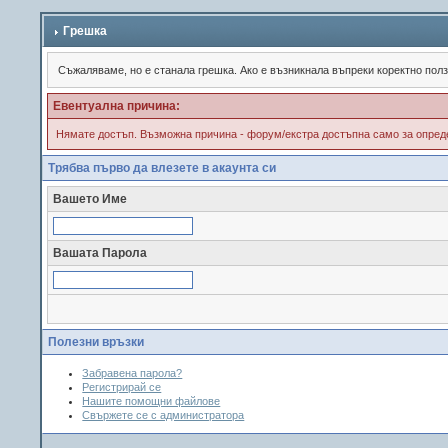
Грешка
Съжалявамe, но е станала грешка. Ако е възникнала въпреки коректно пол
Евентуална причина:
Нямате достъп. Възможна причина - форум/екстра достъпна само за опреде
Трябва първо да влезете в акаунта си
Вашето Име
Вашата Парола
Полезни връзки
Забравена парола?
Регистрирай се
Нашите помощни файлове
Свържете се с администратора