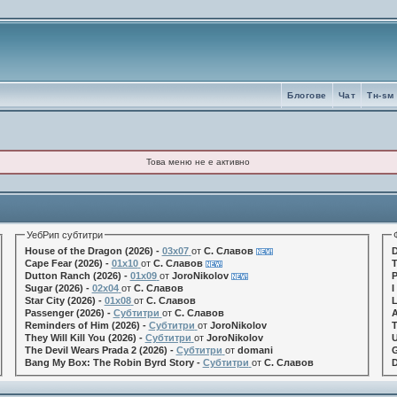
Блогове
Чат
Tн-sм
Това меню не е активно
УебРип субтитри
House of the Dragon (2026) -
03x07
от
С. Славов
D
Cape Fear (2026) -
01x10
от
С. Славов
T
Dutton Ranch (2026) -
01x09
от
JoroNikolov
P
Sugar (2026) -
02x04
от
С. Славов
I
Star City (2026) -
01x08
от
С. Славов
L
Passenger (2026) -
Субтитри
от
С. Славов
A
Reminders of Him (2026) -
Субтитри
от
JoroNikolov
T
They Will Kill You (2026) -
Субтитри
от
JoroNikolov
U
The Devil Wears Prada 2 (2026) -
Субтитри
от
domani
G
Bang My Box: The Robin Byrd Story -
Субтитри
от
С. Славов
D