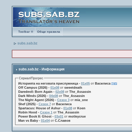
Toolbar ®
Общи правила
subs.sab.bz
subs.sab.bz - Информация
Сериал/Прогрес
Историята на неговата прислужница -
01х05
от
Василиса
Off Campus (2026) -
01x08
от
sweetdeath
Daredevil: Born Again -
02x08
от
The_Assassin
Dark Winds (2026) -
04x08
от
The_Assassin
The Night Agent (2026) -
Сезон 3
от
mia_one
Shef (2025) -
Сезон 7
от
Василиса
Spartacus: House of Ashur -
01x08
от
Koen
Robin Hood -
Сезон 1
от
The_Assassin
Power Book II: Ghost -
03x01
от
motleycrue
Man vs Baby -
01x04
от
С.Славов