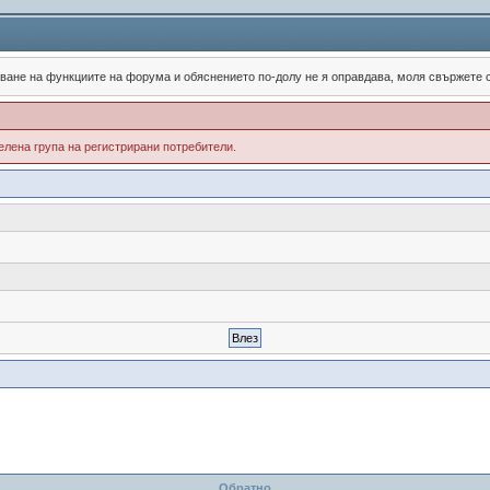
зване на функциите на форума и обяснението по-долу не я оправдава, моля свържете
лена група на регистрирани потребители.
Обратно