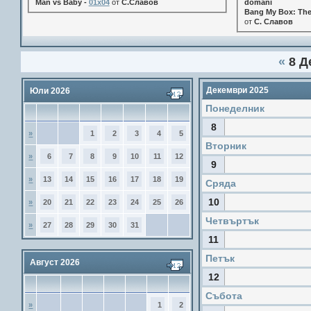
Man vs Baby -
01x04
от
С.Славов
domani
Bang My Box: The
от
С. Славов
«
8 Д
Декември 2025
Юли 2026
Понеделник
8
»
1
2
3
4
5
Вторник
»
6
7
8
9
10
11
12
9
»
13
14
15
16
17
18
19
Сряда
10
»
20
21
22
23
24
25
26
Четвъртък
»
27
28
29
30
31
11
Петък
Август 2026
12
Събота
»
1
2