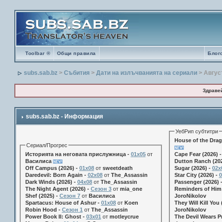
Toolbar ®
Общи правила
Блог
subs.sab.bz
>
Събития
>
Дати на излъчванията на сериали
> Авгус
Здраве
subs.sab.bz - Информация
УебРип субтитри
House of the Drag
Сериал/Прогрес
Историята на неговата прислужница -
01х05
от
Cape Fear (2026) 
Василиса
Dutton Ranch (202
Off Campus (2026) -
01x08
от
sweetdeath
Sugar (2026) -
02x
Daredevil: Born Again -
02x08
от
The_Assassin
Star City (2026) -
0
Dark Winds (2026) -
04x08
от
The_Assassin
Passenger (2026) 
The Night Agent (2026) -
Сезон 3
от
mia_one
Reminders of Him 
Shef (2025) -
Сезон 7
от
Василиса
JoroNikolov
Spartacus: House of Ashur -
01x08
от
Koen
They Will Kill You 
Robin Hood -
Сезон 1
от
The_Assassin
JoroNikolov
Power Book II: Ghost -
03x01
от
motleycrue
The Devil Wears Pr