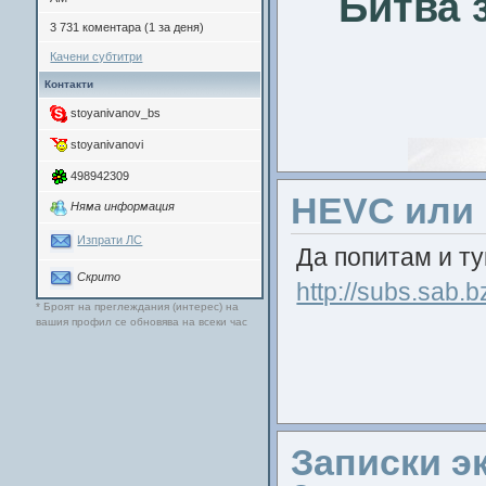
Битва 
3 731 коментара (1 за деня)
Качени субтитри
Контакти
stoyanivanov_bs
stoyanivanovi
498942309
HEVC или .
Няма информация
Изпрати ЛС
Да попитам и ту
Скрито
http://subs.sab.
* Броят на преглеждания (интерес) на
вашия профил се обновява на всеки час
Записки э
А