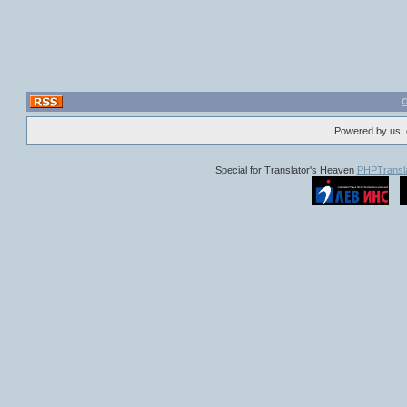
то колодец очи
Соня Тимофее
поручения 
крупное огра
быстротой, чем
году. Тогда 
ворот святой
млн рублей ($
Никол
ищут мань
Powered by us, 
триллер «Г
Special for Translator's Heaven
PHPTransla
Следовате
криминалистът
тях е най-гол
Тогава братя
Арменската ССР
Издание
: 
курс). Паралелн