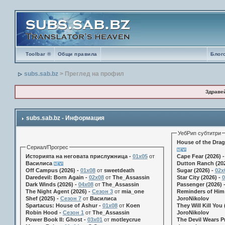
Toolbar ®
Общи правила
Блог
subs.sab.bz
> Преглед на профил
Здраве
subs.sab.bz - Информация
УебРип субтитри
House of the Drag
Сериал/Прогрес
Историята на неговата прислужница -
01х05
от
Cape Fear (2026) 
Василиса
Dutton Ranch (202
Off Campus (2026) -
01x08
от
sweetdeath
Sugar (2026) -
02x
Daredevil: Born Again -
02x08
от
The_Assassin
Star City (2026) -
0
Dark Winds (2026) -
04x08
от
The_Assassin
Passenger (2026) 
The Night Agent (2026) -
Сезон 3
от
mia_one
Reminders of Him 
Shef (2025) -
Сезон 7
от
Василиса
JoroNikolov
Spartacus: House of Ashur -
01x08
от
Koen
They Will Kill You 
Robin Hood -
Сезон 1
от
The_Assassin
JoroNikolov
Power Book II: Ghost -
03x01
от
motleycrue
The Devil Wears Pr