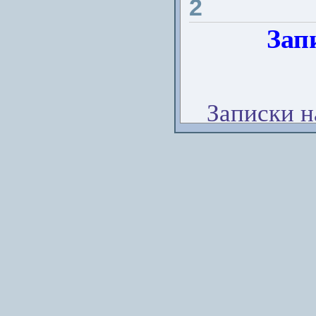
2
Зап
Актьори
: Тимо
М
Записки н
Резюме
: В
затерявшемся 
одежда вре
независимо. Н
нем какую-то 
Резюме
:
Следо