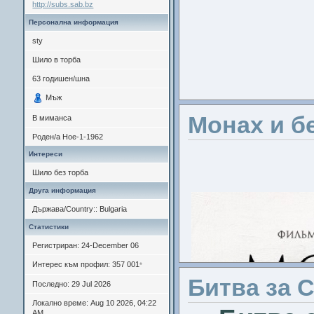
http://subs.sab.bz
Персонална информация
sty
Шило в торба
63
годишен/шна
Мъж
Монах и б
В миманса
Роден/а
Ное-1-1962
Интереси
Шило без торба
Друга информация
Държава/Country:: Bulgaria
Статистики
Регистриран: 24-December 06
Интерес към профил: 357 001
*
Битва за 
Последно: 29 Jul 2026
Локално време: Aug 10 2026, 04:22
AM