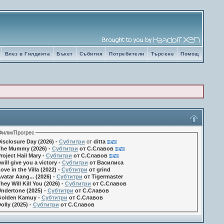
Влез в Гилдията
Бъкет
Събития
Потребители
Търсене
Помощ
Филм/Прогрес
isclosure Day (2026) -
Субтитри
от
ditta
he Mummy (2026) -
Субтитри
от С.Славов
roject Hail Mary -
Субтитри
от С.Славов
 will give you a victory -
Субтитри
от Василиса
ove in the Villa (2022) -
Субтитри
от grind
vatar Aang... (2026) -
Субтитри
от Tigermaster
hey Will Kill You (2026) -
Субтитри
от С.Славов
ndertone (2025) -
Субтитри
от С.Славов
olden Kamuy -
Субтитри
от С.Славов
olly (2025) -
Субтитри
от С.Славов