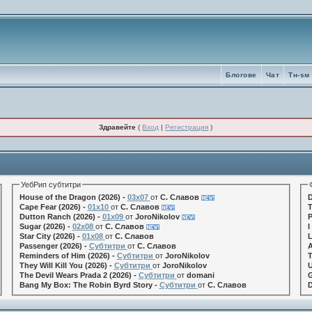
Блогове
Чат
Tн-sм
Здравейте
(
Вход
|
Регистрация
)
УебРип субтитри
House of the Dragon (2026) -
03x07
от
С. Славов
D
Cape Fear (2026) -
01x10
от
С. Славов
T
Dutton Ranch (2026) -
01x09
от
JoroNikolov
P
Sugar (2026) -
02x08
от
С. Славов
I
Star City (2026) -
01x08
от
С. Славов
L
Passenger (2026) -
Субтитри
от
С. Славов
A
Reminders of Him (2026) -
Субтитри
от
JoroNikolov
T
They Will Kill You (2026) -
Субтитри
от
JoroNikolov
U
The Devil Wears Prada 2 (2026) -
Субтитри
от
domani
G
Bang My Box: The Robin Byrd Story -
Субтитри
от
С. Славов
D