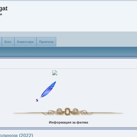
gat
ни
Блог
Коментари
Приятели
Информация за филма
Заглавие:
Вертолет
рлином (2022)
Оригинално заглавие:
Вертолет