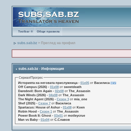
Toolbar ®
Общи правила
subs.sab.bz
> Преглед на профил
subs.sab.bz - Информация
Сериал/Прогрес
Историята на неговата прислужница -
01х05
от
Василиса
Off Campus (2026) -
01x08
от
sweetdeath
Daredevil: Born Again -
02x08
от
The_Assassin
Dark Winds (2026) -
04x08
от
The_Assassin
The Night Agent (2026) -
Сезон 3
от
mia_one
Shef (2025) -
Сезон 7
от
Василиса
Spartacus: House of Ashur -
01x08
от
Koen
Robin Hood -
Сезон 1
от
The_Assassin
Power Book II: Ghost -
03x01
от
motleycrue
Man vs Baby -
01x04
от
С.Славов