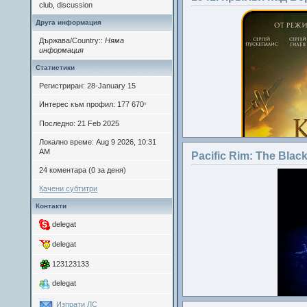
club, discussion
Друга информация
Държава/Country::
Няма
информация
Статистики
Регистриран: 28-January 15
Интерес към профил: 177 670
*
Последно: 21 Feb 2025
Локално време: Aug 9 2026, 10:31
AM
Pacific Rim: The Blac
24 коментара (0 за деня)
Качени субтитри
Контакти
delegat
delegat
123123133
delegat
Изпрати ЛС