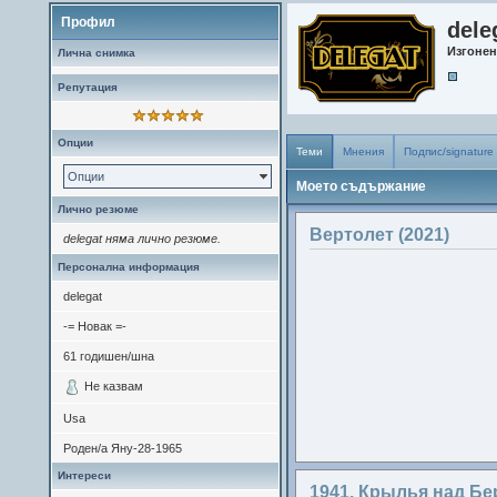
Профил
dele
Изгоне
Лична снимка
Репутация
Опции
Теми
Мнения
Подпис/signature
Опции
Моето съдържание
Лично резюме
Вертолет (2021)
delegat няма лично резюме.
Персонална информация
delegat
-= Новак =-
61
годишен/шна
Не казвам
Usa
Роден/а
Яну-28-1965
Интереси
1941. Крылья над Бе