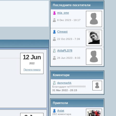
Последните посетители
mia_one
8 Dec 2023 - 19:17
Cineast
22 Oct 2023 - 7:39
AtilaPLD78
12 Jun
26 Jun 2023 - 8:33
2022
Прочети темата
Коментари
danymarkk
Благодаря ти!!!!!!!!!!!!!!!!!!!!!
31 Mar 2022 - 20:15
Приятели
Asiat
282 коментара