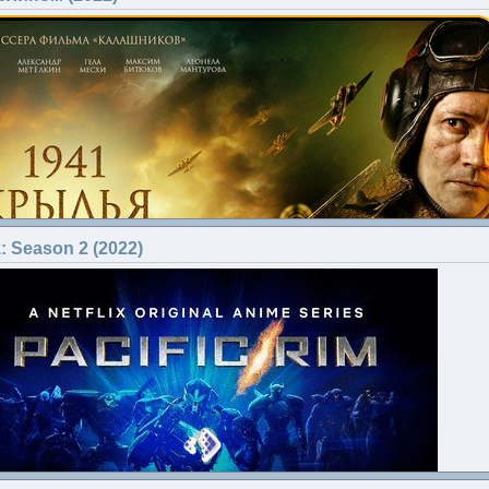
Издаден:
2021
Жанр:
Драма
Страна:
Русия
Студия:
Saisaky Films
Режисьор:
Михаил Лукачевский
В ролите:
Гаврил Менкяров, Ефим Степанов, Инга Леонова,
Наталья Степанова, Роман Атласов, Дмитрий Трофимов...
За филма:
k: Season 2 (2022)
Младо семейство с бебе
посещава възрастните си родители, живеещи
в труднодостъпно северно село. Изведнъж детето им
се разболява от дизентерия. В селото липсват
необходимите лекарства, телефонната линия е прекъсната,
а пътищата са отнесени от пролетното наводнение.
Младият татко Ваня решава сам да стигне
до областния център, за помощ...