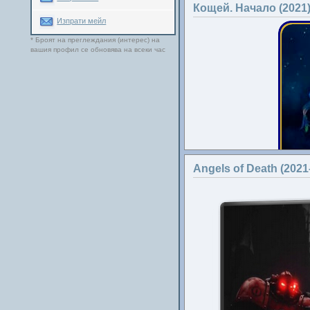
Кощей. Начало (2021
Изпрати мейл
* Броят на преглеждания (интерес) на
вашия профил се обновява на всеки час
Angels of Death (2021