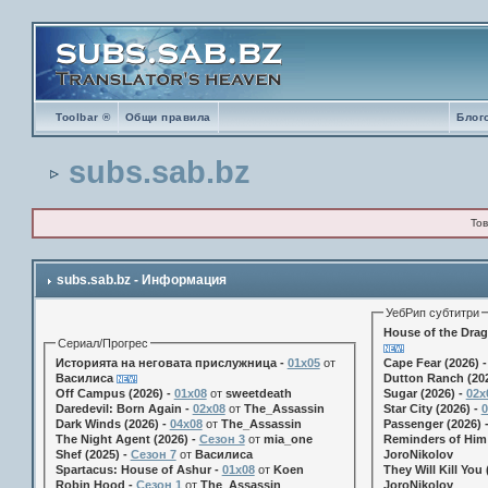
Toolbar ®
Общи правила
Блог
subs.sab.bz
Тов
subs.sab.bz - Информация
УебРип субтитри
House of the Drag
Сериал/Прогрес
Историята на неговата прислужница -
01х05
от
Cape Fear (2026) 
Василиса
Dutton Ranch (202
Off Campus (2026) -
01x08
от
sweetdeath
Sugar (2026) -
02x
Daredevil: Born Again -
02x08
от
The_Assassin
Star City (2026) -
0
Dark Winds (2026) -
04x08
от
The_Assassin
Passenger (2026) 
The Night Agent (2026) -
Сезон 3
от
mia_one
Reminders of Him 
Shef (2025) -
Сезон 7
от
Василиса
JoroNikolov
Spartacus: House of Ashur -
01x08
от
Koen
They Will Kill You 
Robin Hood -
Сезон 1
от
The_Assassin
JoroNikolov