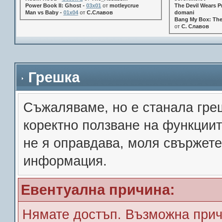
Power Book II: Ghost -
03x01
от
motleycrue
The Devil Wears Pr
Man vs Baby -
01x04
от
С.Славов
domani
Bang My Box: The
от
С. Славов
Грешка
Съжалявамe, но е станала гре
коректно ползване на функции
не я оправдава, моля свържете
информация.
Евентуална причина:
Нямате достъп. Възможна прич