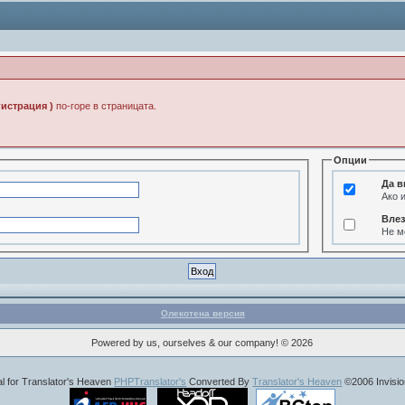
гистрация )
по-горе в страницата.
Опции
Да в
Ако 
Влез
Не м
Олекотена версия
Powered by us, ourselves & our company! © 2026
al for Translator's Heaven
PHPTranslator's
Converted By
Translator's Heaven
©2006 Invisi