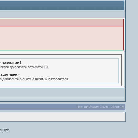
и запомним?
искате да влизате автоматично
 като скрит
е добавяйте в листа с активни потребители
Час: 8th August 2026 - 05:50 AM
onCore