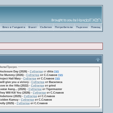
Влез в Гилдията
Бъкет
Събития
Потребители
Търсене
Помощ
Филм/Прогрес
isclosure Day (2026) -
Субтитри
от
ditta
he Mummy (2026) -
Субтитри
от С.Славов
roject Hail Mary -
Субтитри
от С.Славов
 will give you a victory -
Субтитри
от Василиса
ove in the Villa (2022) -
Субтитри
от grind
vatar Aang... (2026) -
Субтитри
от Tigermaster
hey Will Kill You (2026) -
Субтитри
от С.Славов
ndertone (2025) -
Субтитри
от С.Славов
olden Kamuy -
Субтитри
от С.Славов
olly (2025) -
Субтитри
от С.Славов