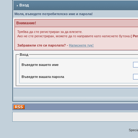
Вход
Моля, въведете потребителско име и парола!
Внимание!
Трябва да сте регистриран за да влезете.
Ако не сте регистриран, можете да го направите като натиснете бутона
( Ре
Забравили сте си паролата? -
Натиснете тук!
Вход
Въведете вашето име
Въведете вашата парола
Speci