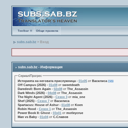
Toolbar ®
Общи правила
subs.sab.bz
> Вход
subs.sab.bz - Информация
Сериал/Прогрес
Историята на неговата прислужница -
01х05
от
Василиса
Off Campus (2026) -
01x08
от
sweetdeath
Daredevil: Born Again -
02x08
от
The_Assassin
Dark Winds (2026) -
04x08
от
The_Assassin
The Night Agent (2026) -
Сезон 3
от
mia_one
Shef (2025) -
Сезон 7
от
Василиса
Spartacus: House of Ashur -
01x08
от
Koen
Robin Hood -
Сезон 1
от
The_Assassin
Power Book II: Ghost -
03x01
от
motleycrue
Man vs Baby -
01x04
от
С.Славов