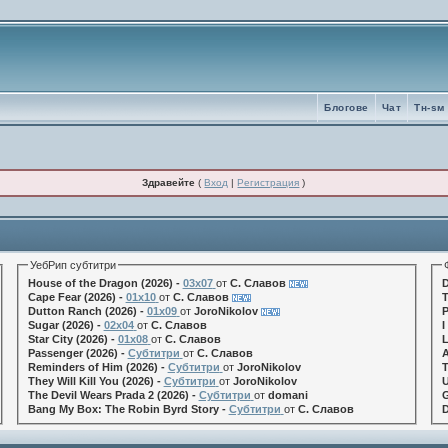
Блогове
Чат
Tн-sм
Здравейте
(
Вход
|
Регистрация
)
УебРип субтитри
House of the Dragon (2026) -
03x07
от
С. Славов
D
Cape Fear (2026) -
01x10
от
С. Славов
T
Dutton Ranch (2026) -
01x09
от
JoroNikolov
P
Sugar (2026) -
02x04
от
С. Славов
I
Star City (2026) -
01x08
от
С. Славов
L
Passenger (2026) -
Субтитри
от
С. Славов
A
Reminders of Him (2026) -
Субтитри
от
JoroNikolov
T
They Will Kill You (2026) -
Субтитри
от
JoroNikolov
U
The Devil Wears Prada 2 (2026) -
Субтитри
от
domani
G
Bang My Box: The Robin Byrd Story -
Субтитри
от
С. Славов
D