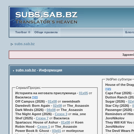
Toolbar ®
Общи правила
Блог
subs.sab.bz
Здраве
subs.sab.bz - Информация
УебРип субтитри
House of the Drag
Сериал/Прогрес
Историята на неговата прислужница -
01х05
от
Cape Fear (2026) 
Василиса
Dutton Ranch (202
Off Campus (2026) -
01x08
от
sweetdeath
Sugar (2026) -
02x
Daredevil: Born Again -
02x08
от
The_Assassin
Star City (2026) -
0
Dark Winds (2026) -
04x08
от
The_Assassin
Passenger (2026) 
The Night Agent (2026) -
Сезон 3
от
mia_one
Reminders of Him 
Shef (2025) -
Сезон 7
от
Василиса
JoroNikolov
Spartacus: House of Ashur -
01x08
от
Koen
They Will Kill You 
Robin Hood -
Сезон 1
от
The_Assassin
JoroNikolov
Power Book II: Ghost -
03x01
от
motleycrue
The Devil Wears Pr