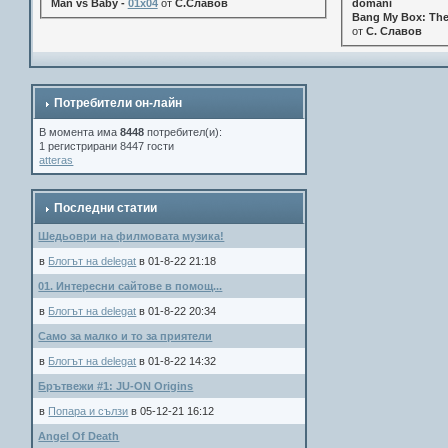
Man vs Baby -
01x04
от
С.Славов
domani
Bang My Box: The
от
С. Славов
Потребители он-лайн
В момента има
8448
потребител(и):
1 регистрирани 8447 гости
atteras
Последни статии
Шедьоври на филмовата музика!
в
Блогът на delegat
в 01-8-22 21:18
01. Интересни сайтове в помощ...
в
Блогът на delegat
в 01-8-22 20:34
Само за малко и то за приятели
в
Блогът на delegat
в 01-8-22 14:32
Брътвежи #1: JU-ON Origins
в
Попара и сълзи
в 05-12-21 16:12
Angel Of Death