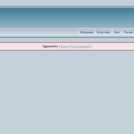
Форуми
Блогове
Чат
Tн-sм
Здравейте
(
Вход
|
Регистрация
)