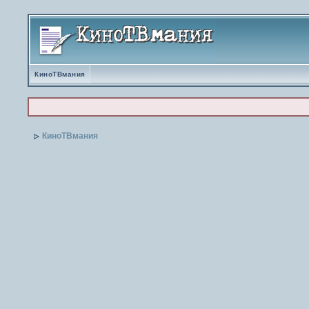
КиноТВмания
КиноТВмания