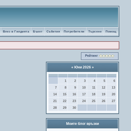
Влез в Гилдията
Бъкет
Събития
Потребители
Търсене
Помощ
Рейтинг
«
Юни 2026
»
1
2
3
4
5
6
7
8
9
10
11
12
13
14
15
16
17
18
19
20
21
22
23
24
25
26
27
28
29
30
Моите блог връзки