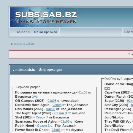
Toolbar ®
Общи правила
Блог
subs.sab.bz
Тов
subs.sab.bz - Информация
УебРип субтитри
House of the Drag
Сериал/Прогрес
Историята на неговата прислужница -
01х05
от
Cape Fear (2026) 
Василиса
Dutton Ranch (202
Off Campus (2026) -
01x08
от
sweetdeath
Sugar (2026) -
02x
Daredevil: Born Again -
02x08
от
The_Assassin
Star City (2026) -
0
Dark Winds (2026) -
04x08
от
The_Assassin
Passenger (2026) 
The Night Agent (2026) -
Сезон 3
от
mia_one
Reminders of Him 
Shef (2025) -
Сезон 7
от
Василиса
JoroNikolov
Spartacus: House of Ashur -
01x08
от
Koen
They Will Kill You 
Robin Hood -
Сезон 1
от
The_Assassin
JoroNikolov
Power Book II: Ghost -
03x01
от
motleycrue
The Devil Wears Pr