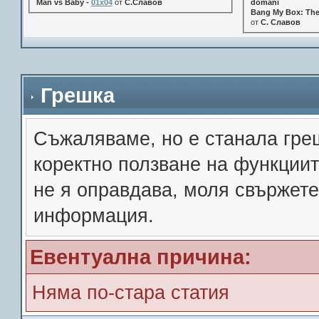
Man vs Baby -
01x04
от
С.Славов
domani
Bang My Box: The
от
С. Славов
Грешка
Съжалявамe, но е станала гре
коректно ползване на функции
не я оправдава, моля свържете
информация.
Евентуална причина:
Няма по-стара статия