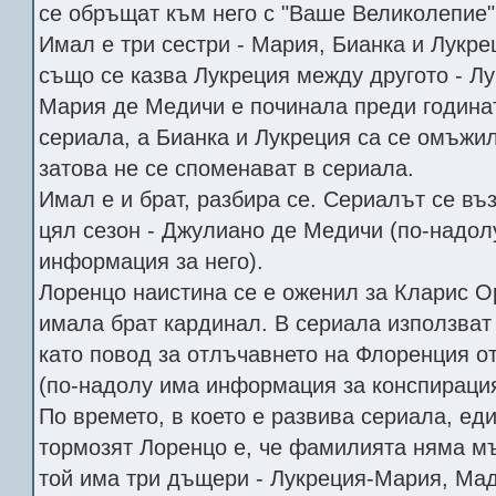
се обръщат към него с "Ваше Великолепие"
Имал е три сестри - Мария, Бианка и Лукр
също се казва Лукреция между другото - Лу
Мария де Медичи е починала преди годинат
сериала, а Бианка и Лукреция са се омъжи
затова не се споменават в сериала.
Имал е и брат, разбира се. Сериалът се въ
цял сезон - Джулиано де Медичи (по-надол
информация за него).
Лоренцо наистина се е оженил за Кларис Ор
имала брат кардинал. В сериала използват 
като повод за отлъчавнето на Флоренция о
(по-надолу има информация за конспираци
По времето, в което е развива сериала, ед
тормозят Лоренцо е, че фамилията няма м
той има три дъщери - Лукреция-Мария, Мад