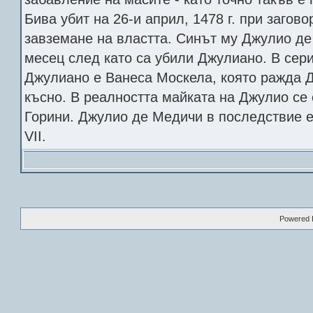
Бива убит на 26-и април, 1478 г. при загов
завземане на властта. Синът му Джулио де
месец след като са убили Джулиано. В сер
Джулиано е Ванеса Москела, която ражда 
късно. В реалността майката на Джулио се
Горини. Джулио де Медичи в последствие 
VII.
Powered B