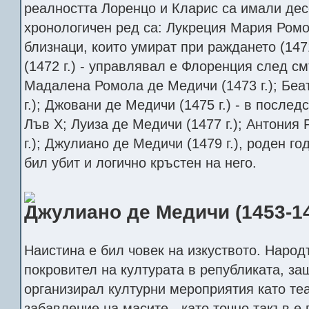
реалността Лоренцо и Кларис са имали десе
хронологичен ред са: Лукреция Мария Ромол
близнаци, които умират при раждането (1471
(1472 г.) - управлявал е Флоренция след с
Мадалена Ромола де Медичи (1473 г.); Беа
г.); Джовани де Медичи (1475 г.) - в послед
Лъв X; Луиза де Медичи (1477 г.); Антония
г.); Джулиано де Медичи (1479 г.), роден го
бил убит и логично кръстен на него.
Джулиано де Медичи (1453-1
Наистина е бил човек на изкуството. Народ
покровител на културата в републиката, за
организирал културни мероприятия като те
забавление на масите - като точно такъв е