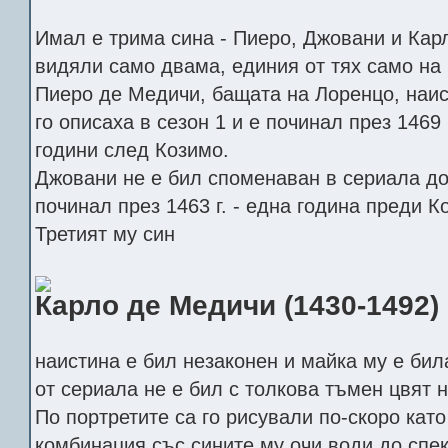
Имал е трима сина - Пиеро, Джовани и Карл
видяли само двама, единия от тях само на 
Пиеро де Медичи, бащата на Лоренцо, наис
го описаха в сезон 1 и е починал през 1469 
години след Козимо.
Джовани не е бил споменаван в сериала до
починал през 1463 г. - една година преди К
Третият му син
Карло де Медичи (1430-1492)
наистина е бил незаконен и майка му е бил
от сериала не е бил с толкова тъмен цвят н
По портретите са го рисували по-скоро като
комбинация със сините му очи води до спе