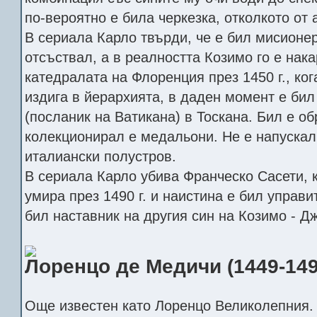
по-вероятно е била черкезка, отколкото от
В сериала Карло твърди, че е бил мисионер
отсъствал, а в реалността Козимо го е нак
катедралата на Флоренция през 1450 г., ког
издига в йерархията, в даден момент е бил
(посланик на Ватикана) в Тоскана. Бил е об
колекционирал е медальони. Не е напускал 
италиански полустров.
В сериала Карло убива Франческо Сасети, 
умира през 1490 г. и наистина е бил управи
бил наставник на другия син на Козимо - 
Лоренцо де Медичи (1449-149
Още известен като Лоренцо Великолепния.